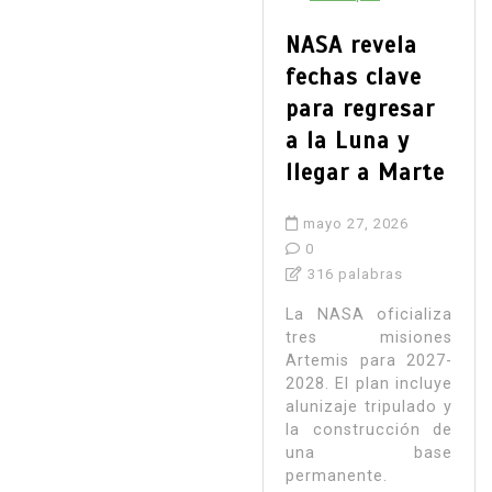
NASA revela
fechas clave
para regresar
a la Luna y
llegar a Marte
mayo 27, 2026
0
316 palabras
La NASA oficializa
tres misiones
Artemis para 2027-
2028. El plan incluye
alunizaje tripulado y
la construcción de
una base
permanente.