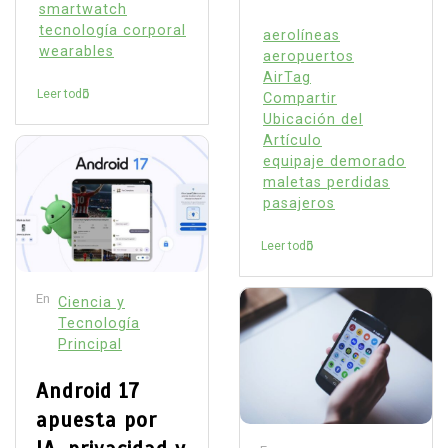
smartwatch
tecnología corporal
aerolíneas
wearables
aeropuertos
AirTag
Leer todo
Compartir
Ubicación del
Artículo
equipaje demorado
maletas perdidas
pasajeros
Leer todo
En
Ciencia y
Tecnología
Principal
Android 17
apuesta por