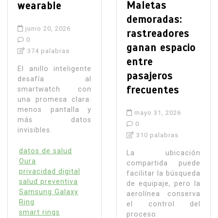
Maletas
wearable
demoradas:
junio 20, 2026
rastreadores
0
ganan espacio
374 palabras
entre
El anillo inteligente
pasajeros
desafía al
frecuentes
smartwatch con
una promesa clara:
menos pantalla y
mayo 31, 2026
más datos
0
invisibles.
310 palabras
datos de salud
La ubicación
Oura
compartida puede
privacidad digital
facilitar la búsqueda
salud preventiva
de equipaje, pero la
Samsung Galaxy
aerolínea conserva
Ring
el control del
smart rings
proceso.