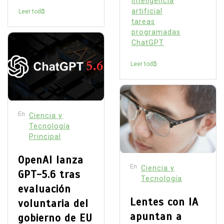
inteligencia
artificial
Leer todo
tareas
programadas
ChatGPT
Leer todo
En
Ciencia y
Tecnología
Principal
OpenAI lanza
En
Ciencia y
GPT-5.6 tras
Tecnología
evaluación
Lentes con IA
voluntaria del
apuntan a
gobierno de EU