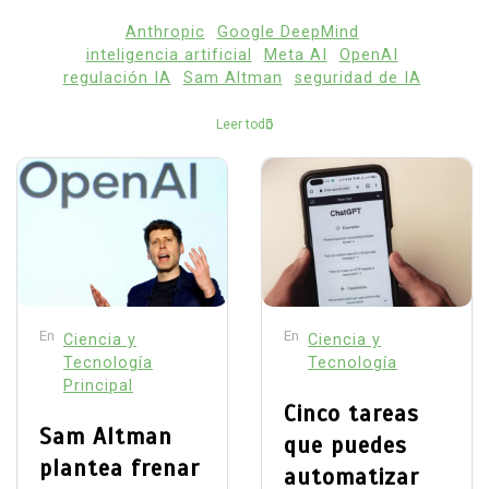
Anthropic
Google DeepMind
inteligencia artificial
Meta AI
OpenAI
regulación IA
Sam Altman
seguridad de IA
Leer todo
En
En
Ciencia y
Ciencia y
Tecnología
Tecnología
Principal
Cinco tareas
Sam Altman
que puedes
plantea frenar
automatizar