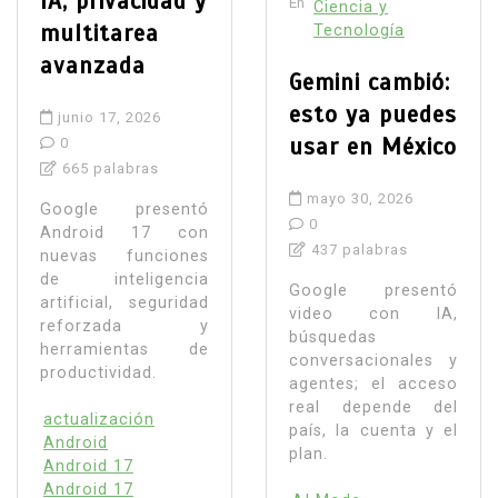
IA, privacidad y
En
Ciencia y
multitarea
Tecnología
avanzada
Gemini cambió:
esto ya puedes
junio 17, 2026
usar en México
0
665 palabras
mayo 30, 2026
Google presentó
0
Android 17 con
437 palabras
nuevas funciones
de inteligencia
Google presentó
artificial, seguridad
video con IA,
reforzada y
búsquedas
herramientas de
conversacionales y
productividad.
agentes; el acceso
real depende del
actualización
país, la cuenta y el
Android
plan.
Android 17
Android 17