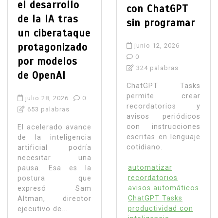
el desarrollo
con ChatGPT
de la IA tras
sin programar
un ciberataque
protagonizado
junio 12, 2026
0
por modelos
324 palabras
de OpenAI
ChatGPT Tasks
permite crear
julio 28, 2026
0
recordatorios y
653 palabras
avisos periódicos
con instrucciones
El acelerado avance
escritas en lenguaje
de la inteligencia
cotidiano.
artificial podría
necesitar una
automatizar
pausa. Esa es la
recordatorios
postura que
avisos automáticos
expresó Sam
ChatGPT Tasks
Altman, director
productividad con
ejecutivo de...