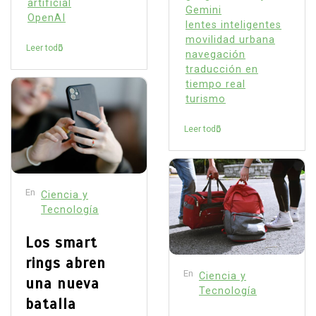
artificial
Gemini
OpenAI
lentes inteligentes
movilidad urbana
Leer todo
navegación
traducción en
tiempo real
turismo
Leer todo
En
Ciencia y
Tecnología
Los smart
rings abren
En
Ciencia y
una nueva
Tecnología
batalla