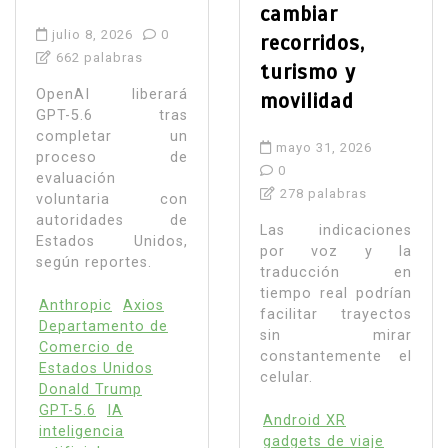
cambiar
julio 8, 2026
0
recorridos,
662 palabras
turismo y
OpenAI liberará
movilidad
GPT-5.6 tras
completar un
mayo 31, 2026
proceso de
0
evaluación
278 palabras
voluntaria con
autoridades de
Las indicaciones
Estados Unidos,
por voz y la
según reportes.
traducción en
tiempo real podrían
Anthropic
Axios
facilitar trayectos
Departamento de
sin mirar
Comercio de
constantemente el
Estados Unidos
celular.
Donald Trump
GPT-5.6
IA
Android XR
inteligencia
gadgets de viaje