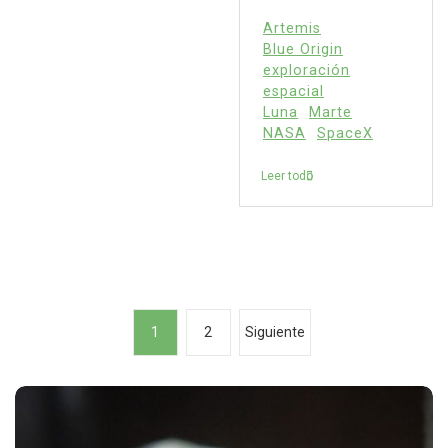
Artemis
Blue Origin
exploración
espacial
Luna
Marte
NASA
SpaceX
Leer todo
P
1
2
Siguiente
a
g
i
n