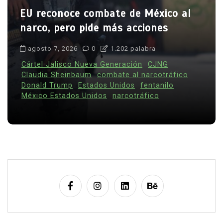
En
Animales
Principal
n
t
r
Rescatan a un hipopótamo bebé en
a
Colombia: fue hallado solo,
d
deshidratado y en estado crítico
a
s
agosto 7, 2026
0
789 palabras