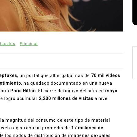
podrían desaparecer
agosto 5, 2026
0
911 palabras
taculos
Principal
epfakes
, un portal que albergaba más de
70 mil videos
entimiento
, ha quedado documentado en una nueva
saria
Paris Hilton
. El cierre definitivo del sitio en
mayo
e logró acumular
2,200 millones de visitas
a nivel
 la magnitud del consumo de este tipo de material
tio web registraba un promedio de
17 millones de
 de los nodos de distribución de imágenes sexuales