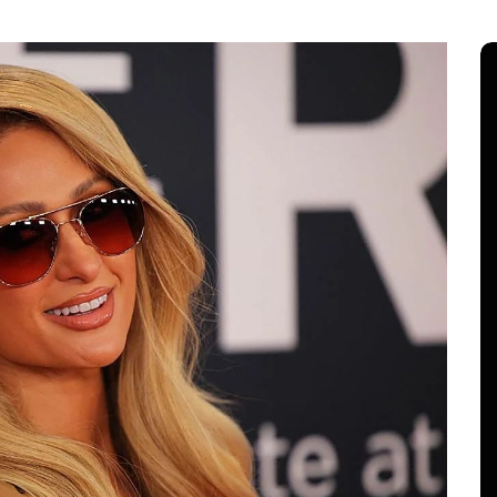
ampo,
acatecas
En
Animales
Principal
labras
El cambio climático está
cambiando el mapa de las
al
mariposas y algunas especies