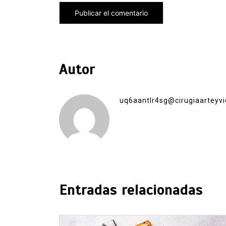
Autor
uq6aantlr4sg@cirugiaarteyvi
Entradas relacionadas