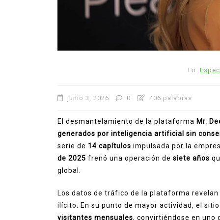
parecer
paz en Zacatecas
productores
seguridad
Sombrerete
0
911 palabras
En
Espec
junio 3, 2026
0
406 palabras
El desmantelamiento de la plataforma
Mr. De
generados por inteligencia artificial sin cons
serie de
14 capítulos
impulsada por la empre
de 2025
frenó una operación de
siete años
qu
global.
Los datos de tráfico de la plataforma revelan
ilícito. En su punto de mayor actividad, el si
visitantes mensuales
, convirtiéndose en uno