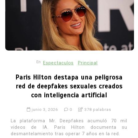
En
Espectaculos
Principal
Paris Hilton destapa una peligrosa
red de deepfakes sexuales creados
con inteligencia artificial
junio 3, 2026
0
378 palabras
La plataforma Mr. Deepfakes acumuló 70 mil
videos de IA. Paris Hilton documenta su
desmantelamiento tras operar 7 años en la red.