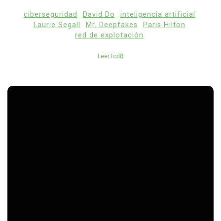
ciberseguridad
David Do
inteligencia artificial
Laurie Segall
Mr. Deepfakes
Paris Hilton
red de explotación
Leer todo