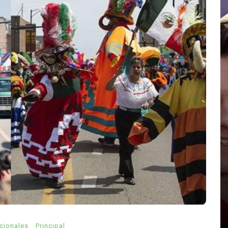
elebran
En
Principal
Salud
abras
Muchos fumadores aún
desconocen los riesgos del
tabaco: estudio revela
preocupante falta de
da 2026
información
agosto 6, 2026
0
1.016 palabra
acionales
Principal