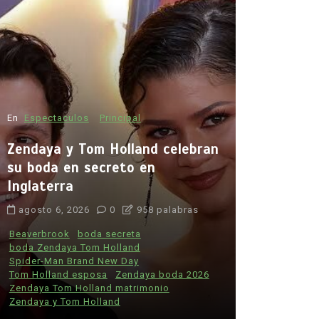
En
Espectaculos
Principal
Zendaya y Tom Holland celebran
su boda en secreto en
Inglaterra
En
Principal
agosto 6, 2026
0
958 palabras
Muchos f
desconoce
Beaverbrook
boda secreta
boda Zendaya Tom Holland
tabaco: e
Spider-Man Brand New Day
preocupan
Tom Holland esposa
Zendaya boda 2026
informaci
Zendaya Tom Holland matrimonio
Zendaya y Tom Holland
agosto 6, 