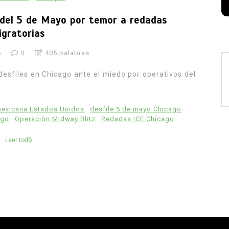
 del 5 de Mayo por temor a redadas
igratorias
6
0
405 palabras
esfiles en Chicago ante el miedo por operativos del
exicana Estados Unidos
desfile 5 de mayo Chicago
ago
Operación Midway Blitz
Redadas ICE Chicago
Leer todo