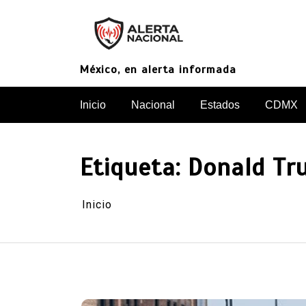
Saltar
al
contenido
México, en alerta informada
Inicio
Nacional
Estados
CDMX
Etiqueta:
Donald Tr
Inicio