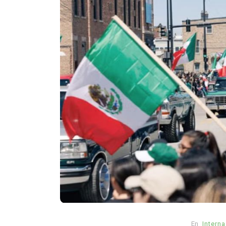
En
Espectaculos
Principal
Zendaya y Tom Holland c
su boda en secreto en
Inglaterra
agosto 6, 2026
0
958 pal
Beaverbrook
boda secreta
boda Zendaya Tom Holland
Spider-Man Brand New Day
Tom Holland esposa
Zendaya bo
Zendaya Tom Holland matrimonio
Zendaya y Tom Holland
En
Intern