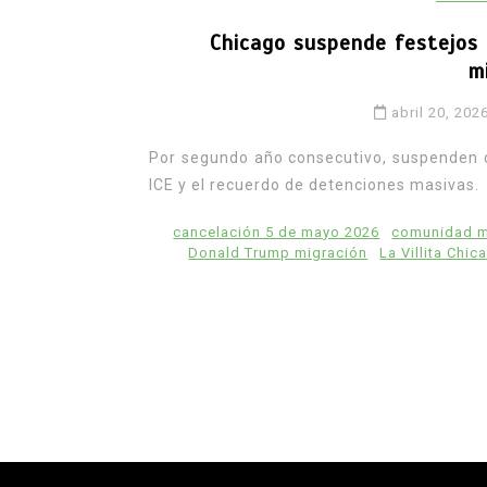
Chicago suspende festejos
m
abril 20, 202
Por segundo año consecutivo, suspenden d
ICE y el recuerdo de detenciones masivas.
cancelación 5 de mayo 2026
comunidad m
Donald Trump migración
La Villita Chic