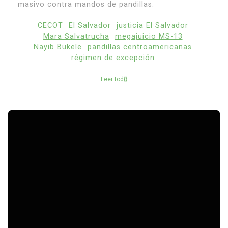
masivo contra mandos de pandillas.
CECOT
El Salvador
justicia El Salvador
Mara Salvatrucha
megajuicio MS-13
Nayib Bukele
pandillas centroamericanas
régimen de excepción
Leer todo