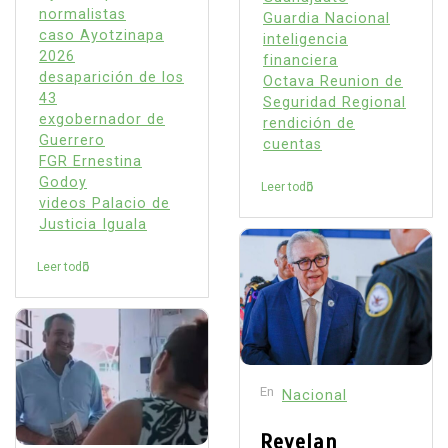
normalistas
Guardia Nacional
caso Ayotzinapa
inteligencia
2026
financiera
desaparición de los
Octava Reunion de
43
Seguridad Regional
exgobernador de
rendición de
Guerrero
cuentas
FGR Ernestina
Godoy
Leer todo
videos Palacio de
Justicia Iguala
Leer todo
En
Nacional
Revelan