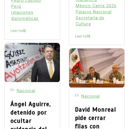
Pedro Castillo
México Canta 2026
Perú
Palacio Nacional
relaciones
Secretaría de
diplomáticas
Cultura
Leer todo
Leer todo
En
Nacional
En
Nacional
Ángel Aguirre,
David Monreal
detenido por
pide cerrar
ocultar
filas con