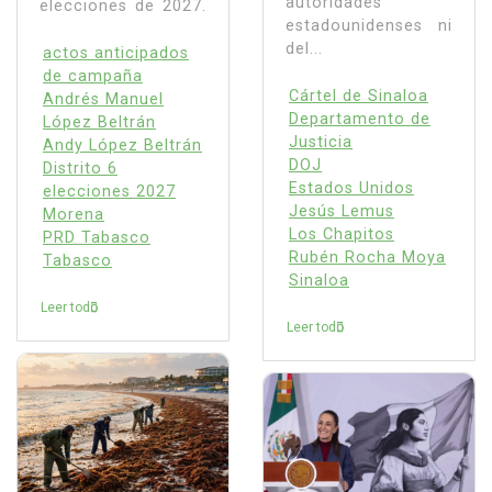
autoridades
elecciones de 2027.
estadounidenses ni
del...
actos anticipados
de campaña
Cártel de Sinaloa
Andrés Manuel
Departamento de
López Beltrán
Justicia
Andy López Beltrán
DOJ
Distrito 6
Estados Unidos
elecciones 2027
Jesús Lemus
Morena
Los Chapitos
PRD Tabasco
Rubén Rocha Moya
Tabasco
Sinaloa
Leer todo
Leer todo