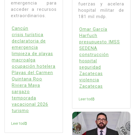
emergencia para
fuerzas y acelera
acceder a recursos
hospital militar de
extraordinarios.
181 mil mdp.
Cancún
Omar García
crisis turística
Harfuch
declaratoria de
presupuesto IMSS
emergencia
SEDENA
limpieza de playas
construcción
macroalga
hospital
ocupación hotelera
seguridad
Playas del Carmen
Zacatecas
Quintana Roo
violencia
Riviera Maya
Zacatecas
sargazo
temporada
Leer todo
vacacional 2026
turismo
Leer todo