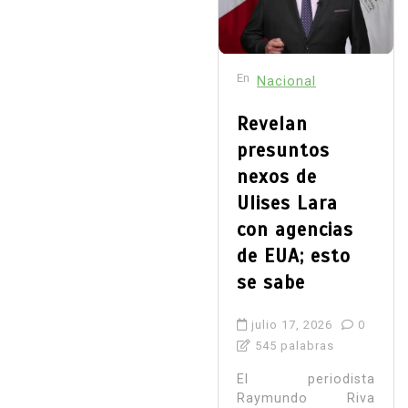
En
Nacional
Revelan
presuntos
nexos de
Ulises Lara
con agencias
de EUA; esto
se sabe
julio 17, 2026
0
545 palabras
El periodista
Raymundo Riva