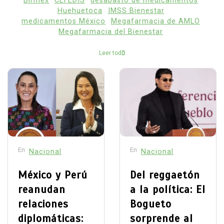
Birmex
CEFEDIS
desabasto de medicamentos
Huehuetoca
IMSS Bienestar
medicamentos México
Megafarmacia de AMLO
Megafarmacia del Bienestar
Leer todo
En
En
Nacional
Nacional
México y Perú
Del reggaetón
reanudan
a la política: El
relaciones
Bogueto
diplomáticas:
sorprende al