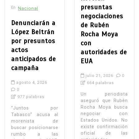
presuntas
En
Nacional
negociaciones
Denunciarán a
de Rubén
López Beltrán
Rocha Moya
por presuntos
con
actos
autoridades de
anticipados de
EUA
campaña
julio 21, 2026
0
agosto 4, 2026
664 palabras
0
Un periodista
977 palabras
aseguró que Rubén
Rocha Moya busca
“Juntos por
negociar con
Tabasco” acusa al
Estados Unidos. No
morenista de
existe confirmación
buscar posicionarse
oficial de las
rumbo a las