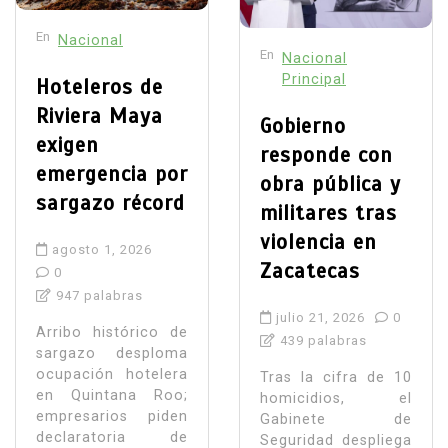
En
Nacional
En
Nacional
Principal
Hoteleros de
Riviera Maya
Gobierno
exigen
responde con
emergencia por
obra pública y
sargazo récord
militares tras
violencia en
agosto 1, 2026
Zacatecas
0
947 palabras
julio 21, 2026
0
Arribo histórico de
439 palabras
sargazo desploma
ocupación hotelera
Tras la cifra de 10
en Quintana Roo;
homicidios, el
empresarios piden
Gabinete de
declaratoria de
Seguridad despliega