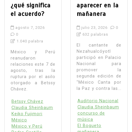
¿qué significa
aparecer en la
el acuerdo?
mañanera
agosto 7, 2026
julio 23, 2026
0
0
632 palabras
1.040 palabra
El cantante de
Nezahualcóyotl
México y Perú
participó en Palacio
reanudaron
Nacional para
relaciones este 7 de
promover la
agosto, tras la
segunda edición de
ruptura por el asilo
"México Canta por
otorgado a Betssy
la Paz y contra las...
Chávez.
Auditorio Nacional
Betssy Chávez
Claudia Sheinbaum
Claudia Sheinbaum
concurso de
Keiko Fujimori
música
México
El Bogueto
México y Perú
mañanera