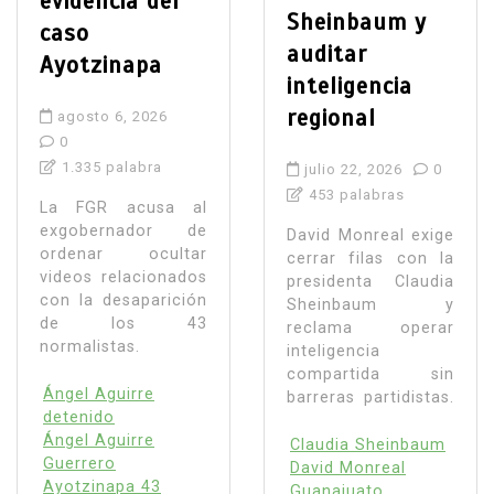
evidencia del
Sheinbaum y
caso
auditar
Ayotzinapa
inteligencia
regional
agosto 6, 2026
0
1.335 palabra
julio 22, 2026
0
453 palabras
La FGR acusa al
exgobernador de
David Monreal exige
ordenar ocultar
cerrar filas con la
videos relacionados
presidenta Claudia
con la desaparición
Sheinbaum y
de los 43
reclama operar
normalistas.
inteligencia
compartida sin
Ángel Aguirre
barreras partidistas.
detenido
Ángel Aguirre
Claudia Sheinbaum
Guerrero
David Monreal
Ayotzinapa 43
Guanajuato