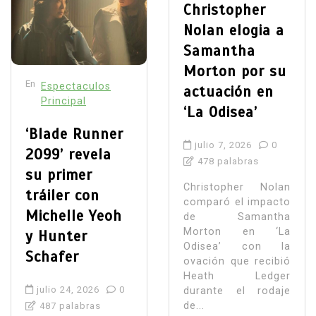
Christopher
Nolan elogia a
Samantha
Morton por su
En
Espectaculos
actuación en
Principal
‘La Odisea’
‘Blade Runner
julio 7, 2026
0
2099’ revela
478 palabras
su primer
Christopher Nolan
tráiler con
comparó el impacto
Michelle Yeoh
de Samantha
Morton en ‘La
y Hunter
Odisea’ con la
Schafer
ovación que recibió
Heath Ledger
julio 24, 2026
0
durante el rodaje
de...
487 palabras