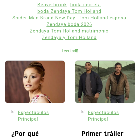
Beaverbrook
boda secreta
boda Zendaya Tom Holland
Spider-Man Brand New Day
Tom Holland esposa
Zendaya boda 2026
Zendaya Tom Holland matrimonio
Zendaya y Tom Holland
Leer todo
En
En
Espectaculos
Espectaculos
Principal
Principal
¿Por qué
Primer tráiler