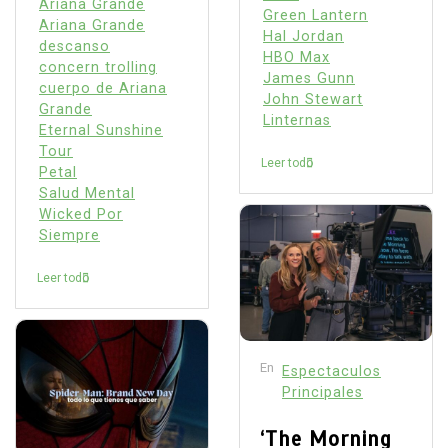
Ariana Grande
Green Lantern
Ariana Grande
Hal Jordan
descanso
HBO Max
concern trolling
James Gunn
cuerpo de Ariana
John Stewart
Grande
Linternas
Eternal Sunshine
Tour
Leer todo
Petal
Salud Mental
Wicked Por
Siempre
Leer todo
En
Espectaculos
Principales
‘The Morning