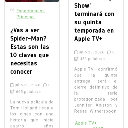
Show’
En
Espectaculos
terminará con
Principal
su quinta
¿Vas a ver
temporada en
Spider-Man?
Apple TV+
Estas son las
julio 23, 2026
0
10 claves que
452 palabras
necesitas
Apple TV+ confirmó
conocer
que la quinta
entrega será el
julio 31, 2026
0
cierre definitivo de
665 palabras
la serie
protagonizada por
La nueva película de
Jennifer Aniston y
Tom Holland llega a
Reese Witherspoon.
los cines con una
historia que inicia
Apple TV+
cuatro años