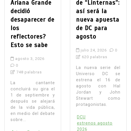
Ariana Grande
de “Linternas”:
decidió
así será la
desaparecer de
nueva apuesta
los
de DC para
reflectores?
agosto
Esto se sabe
julio 24, 2026
0
620 palabras
agosto 3, 2026
0
La nueva serie del
748 palabras
Universo DC se
estrena el 16 de
La cantante
agosto con Hal
concluirá su gira el
Jordan y John
1 de septiembre y
Stewart como
después se alejará
protagonistas.
de la vida pública,
en medio del debate
DCU
sobre...
estrenos agosto
2026