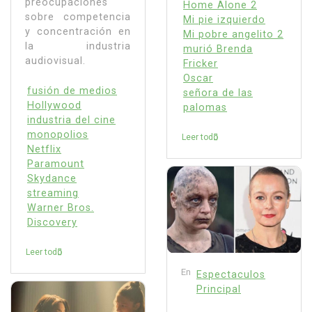
preocupaciones
Home Alone 2
sobre competencia
Mi pie izquierdo
y concentración en
Mi pobre angelito 2
la industria
murió Brenda
audiovisual.
Fricker
Oscar
fusión de medios
señora de las
Hollywood
palomas
industria del cine
monopolios
Leer todo
Netflix
Paramount
Skydance
streaming
Warner Bros.
Discovery
Leer todo
En
Espectaculos
Principal