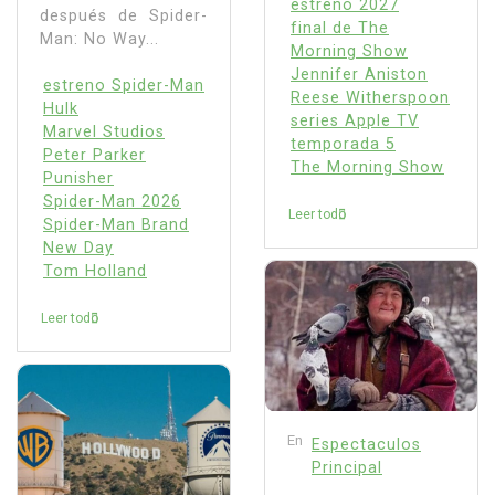
estreno 2027
después de Spider-
final de The
Man: No Way...
Morning Show
Jennifer Aniston
estreno Spider-Man
Reese Witherspoon
Hulk
series Apple TV
Marvel Studios
temporada 5
Peter Parker
The Morning Show
Punisher
Spider-Man 2026
Leer todo
Spider-Man Brand
New Day
Tom Holland
Leer todo
En
Espectaculos
Principal