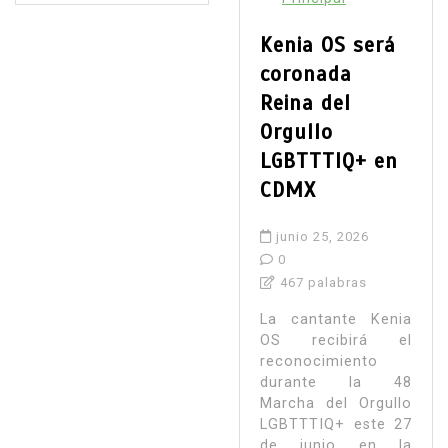
Kenia OS será
coronada
Reina del
Orgullo
LGBTTTIQ+ en
CDMX
junio 25, 2026
0
467 palabras
La cantante Kenia
OS recibirá el
reconocimiento
durante la 48
Marcha del Orgullo
LGBTTTIQ+ este 27
de junio en la