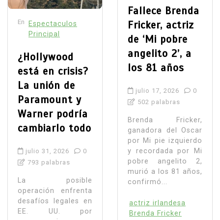
Fallece Brenda
En
Fricker, actriz
Espectaculos
Principal
de ‘Mi pobre
angelito 2’, a
¿Hollywood
los 81 años
está en crisis?
La unión de
julio 17, 2026
0
Paramount y
502 palabras
Warner podría
Brenda Fricker,
cambiarlo todo
ganadora del Oscar
por Mi pie izquierdo
y recordada por Mi
julio 31, 2026
0
pobre angelito 2,
793 palabras
murió a los 81 años,
La posible
confirmó...
operación enfrenta
desafíos legales en
actriz irlandesa
EE. UU. por
Brenda Fricker