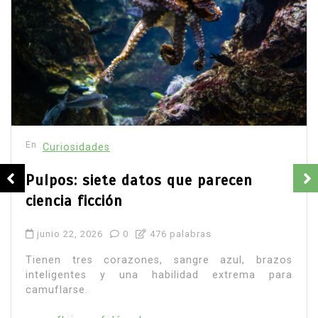
En
Curiosidades
Borrador automático
junio 28, 2026
0
975 palabras
Cuando una planta es atacada, libera moléculas al
aire que alertan a sus vecinas. La ciencia ya logró
ver ese mensaje.
agricultura sostenible
biosensores calcio plantas