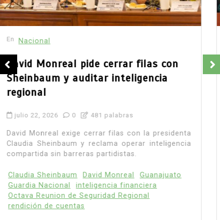
En
Nacional
México y Perú reanudan relaciones
diplomáticas: ¿qué significa el
acuerdo?
agosto 7, 2026
0
1.068 palabra
México y Perú reanudaron relaciones este 7 de
agosto, tras la ruptura por el asilo otorgado a
Betssy Chávez.
Betssy Chávez
Claudia Sheinbaum
Keiko Fujimori
México
México y Perú
Pedro Castillo
Perú
relaciones diplomáticas
Leer todo