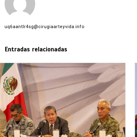
uq6aantlr4sg@cirugiaarteyvida.info
Entradas relacionadas