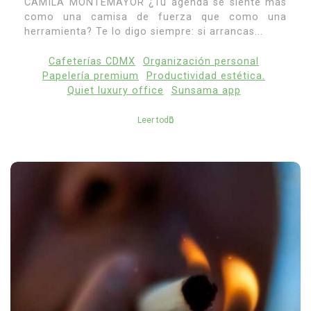
CAMILA MONTEMAYOR ¿Tu agenda se siente más
como una camisa de fuerza que como una
herramienta? Te lo digo siempre: si arrancas...
Cafeterías CDMX
Organización personal
Papelería premium
Productividad estética.
Quiet luxury office
Sunsama app
Leer todo