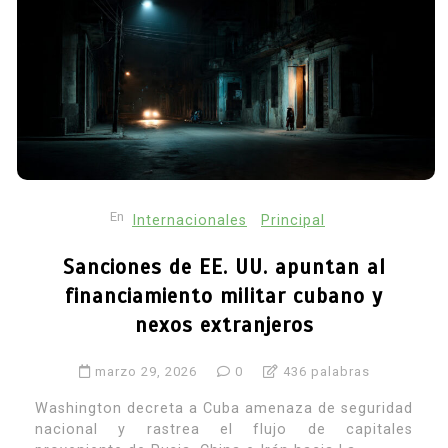
En
Internacionales
Principal
Sanciones de EE. UU. apuntan al
financiamiento militar cubano y
nexos extranjeros
marzo 29, 2026
0
436 palabras
Washington decreta a Cuba amenaza de seguridad
nacional y rastrea el flujo de capitales