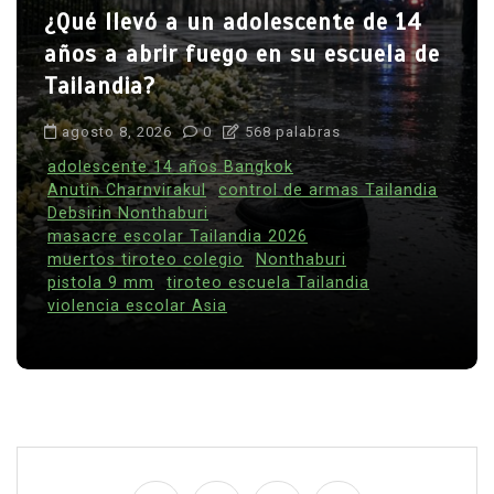
¿Qué llevó a un adolescente de 14
años a abrir fuego en su escuela de
Tailandia?
agosto 8, 2026
0
568 palabras
adolescente 14 años Bangkok
Anutin Charnvirakul
control de armas Tailandia
Debsirin Nonthaburi
masacre escolar Tailandia 2026
muertos tiroteo colegio
Nonthaburi
pistola 9 mm
tiroteo escuela Tailandia
violencia escolar Asia