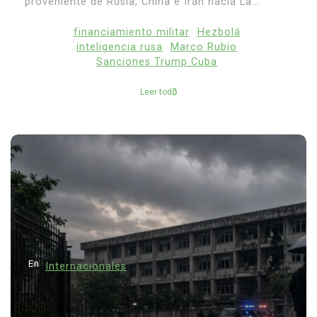
proveniente de Rusia, China e Irán hacia La...
financiamiento militar
Hezbolá
inteligencia rusa
Marco Rubio
Sanciones Trump Cuba
Leer todo
En
Internacionales