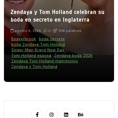
Zendaya y Tom Holland celebran su
boda en secreto en Inglaterra
agosto 6, 2026
0
958 palabras
Beaverbrook
boda secreta
boda Zendaya Tom Holland
Spider-Man Brand New Day
Tom Holland esposa
Zendaya boda 2026
Zendaya Tom Holland matrimonio
Zendaya y Tom Holland