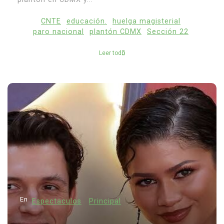
CNTE
educación.
huelga magisterial
paro nacional
plantón CDMX
Sección 22
Leer todo
En
Espectaculos
Principal