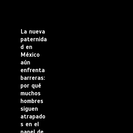
La nueva
paternida
d en
México
aún
enfrenta
barreras:
por qué
muchos
hombres
siguen
atrapado
s en el
papel de