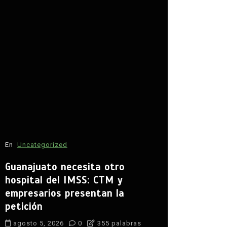
En
Estilo De 
En
Uncategorized
La nueva 
Guanajuato necesita otro
aún enfre
hospital del IMSS: CTM y
muchos h
empresarios presentan la
atrapados
petición
proveedo
agosto 5, 2026
0
355 palabras
agosto 5, 