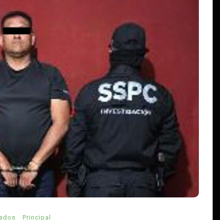
En
Estilo De Vida
Principal
La nueva paternidad en México
aún enfrenta barreras: por qué
muchos hombres siguen
atrapados en el papel de
proveedores
abras
agosto 5, 2026
0
806 palabras
tados
Principal