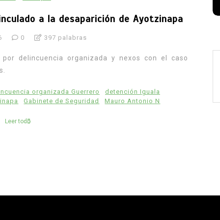
inculado a la desaparición de Ayotzinapa
6
0
397 palabras
 por delincuencia organizada y nexos con el caso
s.
incuencia organizada Guerrero
detención Iguala
inapa
Gabinete de Seguridad
Mauro Antonio N
Leer todo