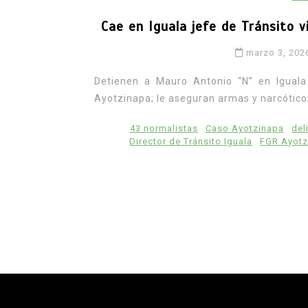
Cae en Iguala jefe de Tránsito v
marzo 3, 202
Detienen a Mauro Antonio “N” en Iguala
Ayotzinapa; le aseguran armas y narcótico
43 normalistas
Caso Ayotzinapa
del
Director de Tránsito Iguala
FGR Ayotz