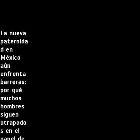
La nueva
paternida
d en
México
aún
enfrenta
barreras:
por qué
muchos
hombres
siguen
atrapado
s en el
papel de