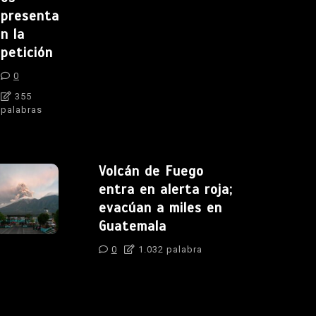
presenta
n la
petición
0
355
palabras
Volcán de Fuego
entra en alerta roja;
evacúan a miles en
Guatemala
0
1.032 palabra