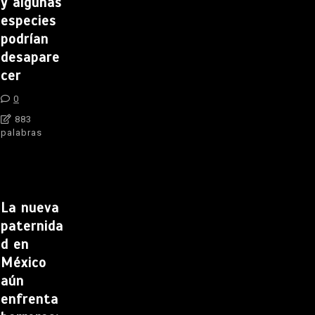
y algunas
especies
podrían
desapare
cer
0
883
palabras
La nueva
paternida
d en
México
aún
enfrenta