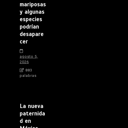
mariposas
y algunas
especies
podrían
desapare
cer
agosto 5,
2026
883
palabras
La nueva
paternida
d en