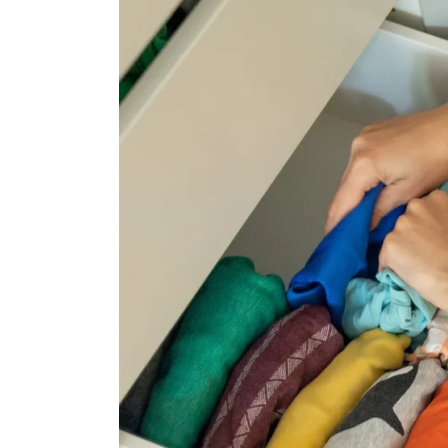
En
Animales
Principal
El cambio climático está
cambiando el mapa de las
mariposas y algunas espe
podrían desaparecer
agosto 5, 2026
0
883 pal