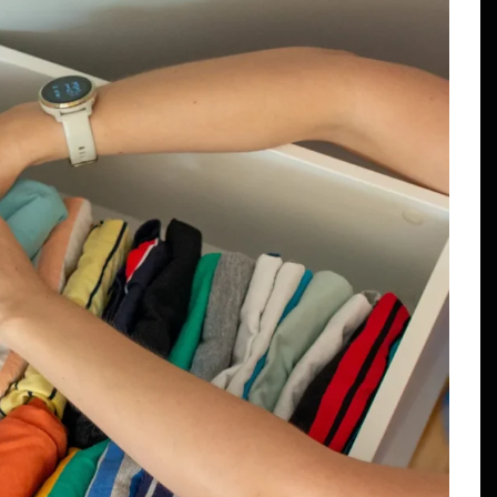
En
Estados
Principal
David Monreal vincula campo,
seguridad y paz para Zacatecas
agosto 5, 2026
0
610 palabras
agua
campo zacatecano
Claudia Sheinbaum
David Monreal
cies
desarrollo rural
extorsión
paz en Zacatecas
productores
seguridad
Sombrerete
abras