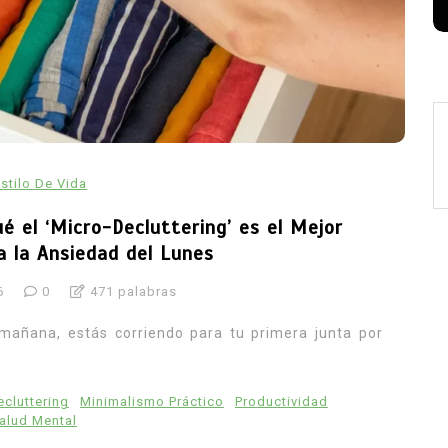
Estilo De Vida
ué el ‘Micro-Decluttering’ es el Mejor
a la Ansiedad del Lunes
6
0
471 palabras
mañana, estás corriendo para tu primera junta por
ecluttering
Minimalismo Práctico
Productividad
alud Mental