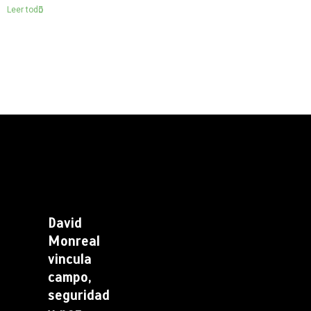
Leer todo
David
Monreal
vincula
campo,
seguridad