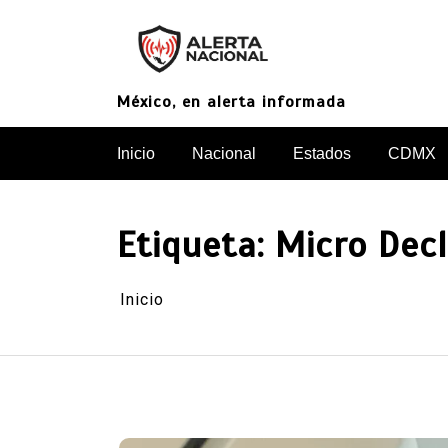
Saltar
al
contenido
México, en alerta informada
Inicio
Nacional
Estados
CDMX
Etiqueta:
Micro Decl
Inicio