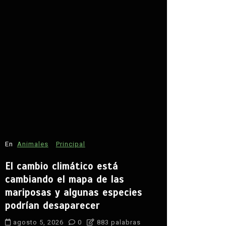
En
Estados
David Mon
seguridad
En
Animales
Principal
agosto 5, 
El cambio climático está
agua
campo
cambiando el mapa de las
Claudia She
mariposas y algunas especies
desarrollo ru
podrían desaparecer
paz en Zaca
seguridad
S
agosto 5, 2026
0
883 palabras