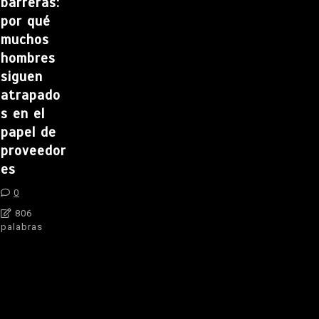
barreras:
por qué
muchos
hombres
siguen
atrapado
s en el
papel de
proveedor
es
0
806
palabras