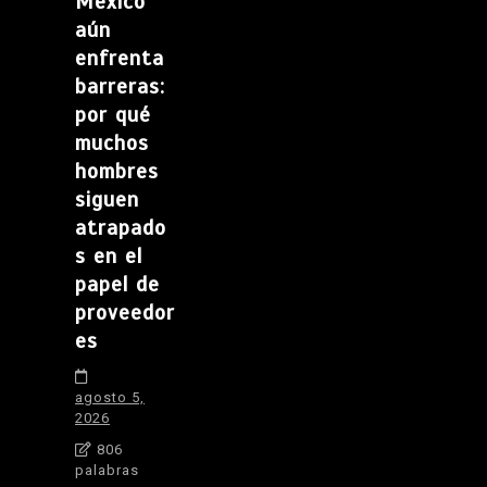
México
aún
enfrenta
barreras:
por qué
muchos
hombres
siguen
atrapado
s en el
papel de
proveedor
es
agosto 5,
2026
806
palabras