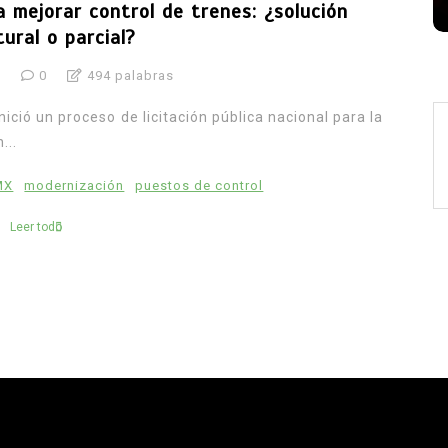
 mejorar control de trenes: ¿solución
ural o parcial?
6
0
494 palabras
ició un proceso de licitación pública nacional para la
...
MX
modernización
puestos de control
Leer todo