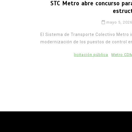
STC Metro abre concurso para
estruct
mayo 5, 202
El Sistema de Transporte Colectivo Metro in
modernización de los puestos de control en
licitación pública
Metro CD