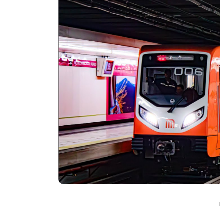
En
Espectaculos
Principal
Zendaya y Tom Holland c
su boda en secreto en
Inglaterra
agosto 6, 2026
0
958 pal
Beaverbrook
boda secreta
boda Zendaya Tom Holland
Spider-Man Brand New Day
Tom Holland esposa
Zendaya bo
Zendaya Tom Holland matrimonio
Zendaya y Tom Holland