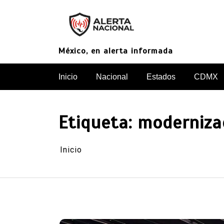
Saltar
al
contenido
México, en alerta informada
Inicio
Nacional
Estados
CDMX
Etiqueta:
moderniza
Inicio