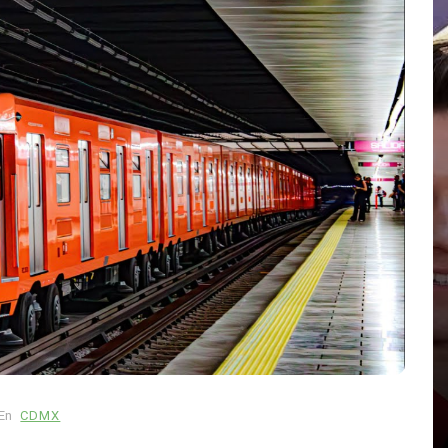
elebran
En
Principal
Salud
abras
Muchos fumadores aún
desconocen los riesgos del
tabaco: estudio revela
preocupante falta de
da 2026
información
En
CDMX
agosto 6, 2026
0
1.016 palabra