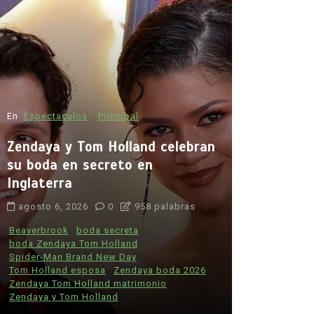
En
Espectaculos
Principal
Zendaya y Tom Holland celebran
su boda en secreto en
Inglaterra
En
Principal
agosto 6, 2026
0
958 palabras
Muchos f
desconoce
Beaverbrook
boda secreta
boda Zendaya Tom Holland
tabaco: e
Spider-Man Brand New Day
preocupan
Tom Holland esposa
Zendaya boda 2026
informaci
Zendaya Tom Holland matrimonio
Zendaya y Tom Holland
agosto 6, 