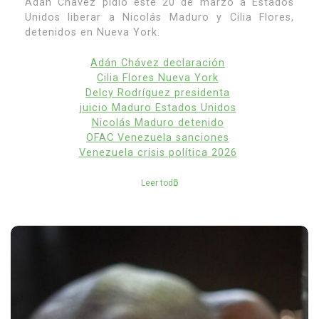
Adán Chávez pidió este 20 de marzo a Estados
Unidos liberar a Nicolás Maduro y Cilia Flores,
detenidos en Nueva York.
Adán Chávez declaración
Cilia Flores Nueva York
Delcy Rodríguez presidenta
juicio Maduro Estados Unidos
Nicolás Maduro detenido
OFAC Venezuela sanciones
Venezuela crisis política 2026
Leer todo