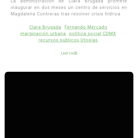
La administración de Clara Brugada promete
inaugurar en dos meses un centro de servicios en
Magdalena Contreras tras resolver crisis hídrica.
Clara Brugada
Fernando Mercado
marginación urbana
política social CDMX
recursos públicos Utopías
Leer todo