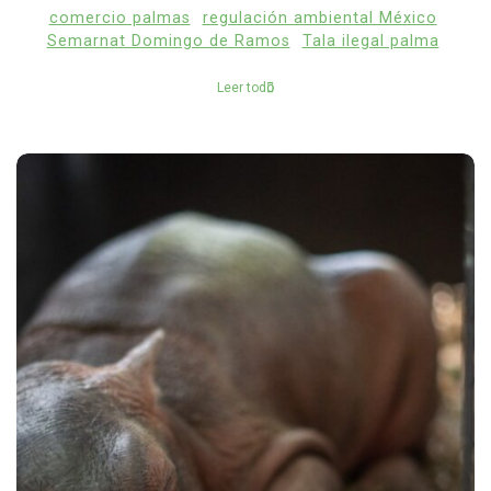
comercio palmas
regulación ambiental México
Semarnat Domingo de Ramos
Tala ilegal palma
Leer todo