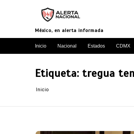
Saltar
al
contenido
México, en alerta informada
Inicio
Nacional
Estados
CDMX
Etiqueta:
tregua te
Inicio