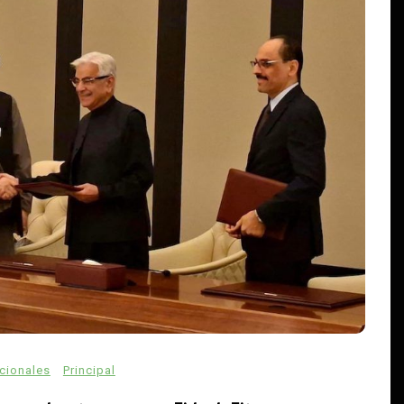
En
Estados
Principal
David Monreal vincula campo,
seguridad y paz para Zacatecas
agosto 5, 2026
0
610 palabras
agua
campo zacatecano
Claudia Sheinbaum
David Monreal
cies
desarrollo rural
extorsión
paz en Zacatecas
productores
acionales
Principal
seguridad
Sombrerete
abras