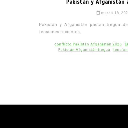
Pakistán y Afganistán 
marzo 18, 20
Pakistán y Afganistán pactan tregua de
tensiones recientes.
conflicto Pakistán Afganistán 2026
E
Pakistán Afganistán tregua
tensión