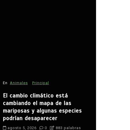
En
Estados
David Mon
seguridad
En
Animales
Principal
agosto 5, 
El cambio climático está
agua
campo
cambiando el mapa de las
Claudia She
mariposas y algunas especies
desarrollo ru
podrían desaparecer
paz en Zaca
seguridad
S
agosto 5, 2026
0
883 palabras