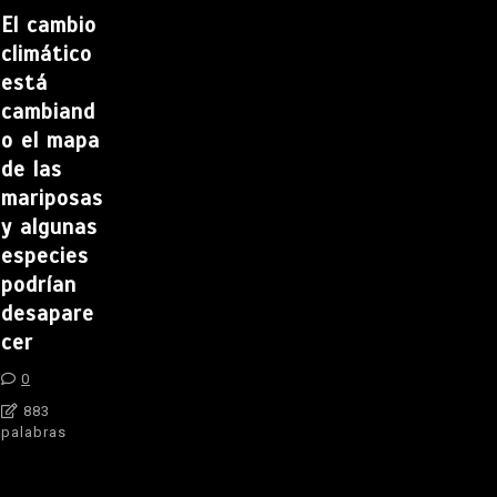
El cambio
climático
está
cambiand
o el mapa
de las
mariposas
y algunas
especies
podrían
desapare
cer
0
883
palabras