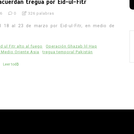
acuerdan tregua por Eid-ul-Fitr
26
0
326 palabras
l 18 al 23 de marzo por Eid-ul-Fitr, en medio de
id ul Fitr alto al fuego
Operación Ghazab lil Haq
 Medio Oriente Asia
tregua temporal Pakistán
Leer todo