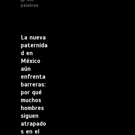
palabras
La nueva
paternida
d en
México
aún
enfrenta
barreras:
por qué
muchos
hombres
siguen
atrapado
s en el