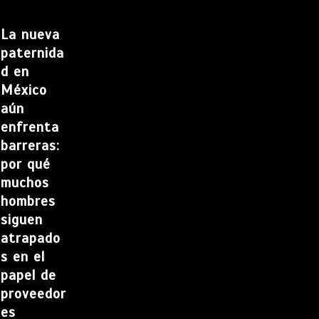
La nueva
paternida
d en
México
aún
enfrenta
barreras:
por qué
muchos
hombres
siguen
atrapado
s en el
papel de
proveedor
es