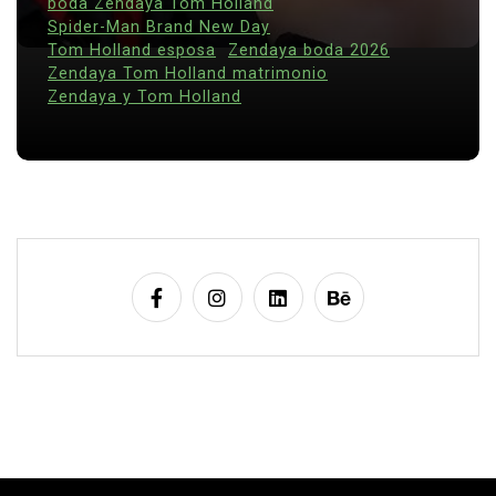
boda Zendaya Tom Holland
Spider-Man Brand New Day
Tom Holland esposa
Zendaya boda 2026
Zendaya Tom Holland matrimonio
Zendaya y Tom Holland