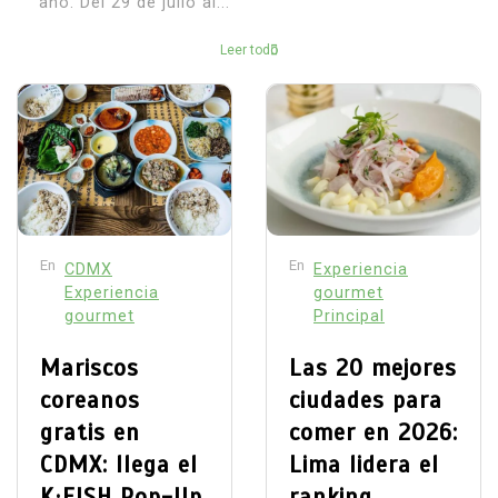
año. Del 29 de julio al...
Leer todo
En
En
CDMX
Experiencia
Experiencia
gourmet
gourmet
Principal
Mariscos
Las 20 mejores
coreanos
ciudades para
gratis en
comer en 2026:
CDMX: llega el
Lima lidera el
K·FISH Pop-Up
ranking