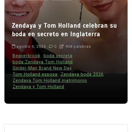
Zendaya y Tom Holland celebran su
boda en secreto en Inglaterra
agosto 6, 2026
0
958 palabras
Beaverbrook
boda secreta
boda Zendaya Tom Holland
Spider-Man Brand New Day
Tom Holland esposa
Zendaya boda 2026
Zendaya Tom Holland matrimonio
Zendaya y Tom Holland