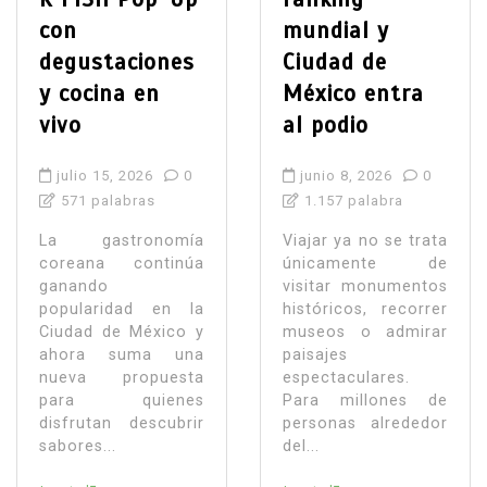
con
mundial y
degustaciones
Ciudad de
y cocina en
México entra
vivo
al podio
julio 15, 2026
0
junio 8, 2026
0
571 palabras
1.157 palabra
La gastronomía
Viajar ya no se trata
coreana continúa
únicamente de
ganando
visitar monumentos
popularidad en la
históricos, recorrer
Ciudad de México y
museos o admirar
ahora suma una
paisajes
nueva propuesta
espectaculares.
para quienes
Para millones de
disfrutan descubrir
personas alrededor
sabores...
del...