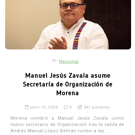
En
Nacional
Manuel Jesús Zavala asume
Secretaría de Organización de
Morena
junio 15, 2026
0
561 palabras
Morena nombró a Manuel Jesús Zavala como
nuevo secretario de Organización tras la salida de
Andrés Manuel López Beltrán rumbo a las...