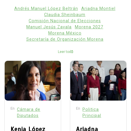
Andrés Manuel López Beltrán
Ariadna Montiel
Claudia Sheinbaum
Comisión Nacional de Elecciones
Manuel Jesús Zavala
Morena 2027
Morena México
Secretaría de Organización Morena
Leer todo
En
En
Cámara de
Politica
Diputados
Principal
Kenia López
Ariadna