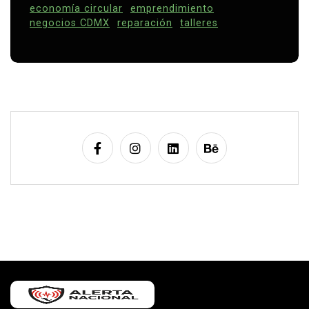
economía circular
emprendimiento
negocios CDMX
reparación
talleres