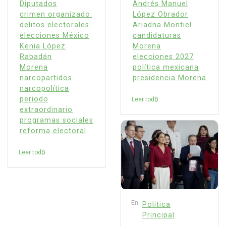
Diputados
Andrés Manuel
crimen organizado.
López Obrador
delitos electorales
Ariadna Montiel
elecciones México
candidaturas
Kenia López
Morena
Rabadán
elecciones 2027
Morena
política mexicana
narcopartidos
presidencia Morena
narcopolítica
periodo
Leer todo
extraordinario
programas sociales
reforma electoral
Leer todo
En
Politica
Principal