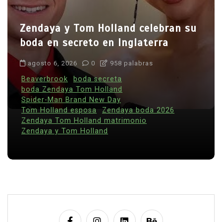
Zendaya y Tom Holland celebran su
boda en secreto en Inglaterra
agosto 6, 2026
0
958 palabras
Beaverbrook
boda secreta
boda Zendaya Tom Holland
Spider-Man Brand New Day
Tom Holland esposa
Zendaya boda 2026
Zendaya Tom Holland matrimonio
Zendaya y Tom Holland