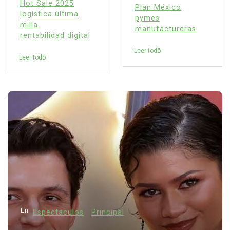
Hot Sale 2025
Plan México
logística última
pymes
milla
manufactureras
rentabilidad digital
Leer todo
Leer todo
En
Espectaculos
Principal