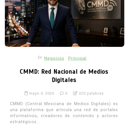
En
Negocios
Principal
CMMD: Red Nacional de Medios
Digitales
mayo 4, 2026
0
320 palabras
CMMD (Central Mexicana de Medios Digitales) es
una plataforma que articula una red de portales
informativos, creadores de contenido y actores
estratégicos...