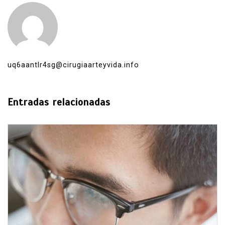
uq6aantlr4sg@cirugiaarteyvida.info
Entradas relacionadas