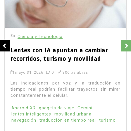
En
Ciencia y Tecnología
Principal
Más de mil expertos exigen regular
la inteligencia artificial antes de qu
sea tarde
julio 30, 2026
0
822 palabras
en
rar
Más de mil empleados de OpenAI, Google, Meta
Anthropic solicitaron a Estados Unidos regular
avance de los modelos más avanzados...
Anthropic
Google DeepMind
inteligencia artificial
Meta AI
OpenAI
regulación IA
Sam Altman
seguridad de IA