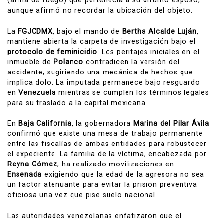
(arma de fuego) que pertenecía a su difunto esposo,
aunque afirmó no recordar la ubicación del objeto.
La
FGJCDMX
, bajo el mando de
Bertha Alcalde Luján
,
mantiene abierta la carpeta de investigación bajo el
protocolo de feminicidio
. Los peritajes iniciales en el
inmueble de
Polanco
contradicen la versión del
accidente, sugiriendo una mecánica de hechos que
implica dolo. La imputada permanece bajo resguardo
en
Venezuela
mientras se cumplen los términos legales
para su traslado a la capital mexicana.
En
Baja California
, la gobernadora
Marina del Pilar Ávila
confirmó que existe una mesa de trabajo permanente
entre las fiscalías de ambas entidades para robustecer
el expediente. La familia de la víctima, encabezada por
Reyna Gómez
, ha realizado movilizaciones en
Ensenada
exigiendo que la edad de la agresora no sea
un factor atenuante para evitar la prisión preventiva
oficiosa una vez que pise suelo nacional.
Las autoridades venezolanas enfatizaron que el