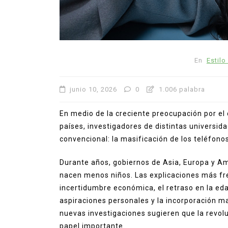
arecer
paz en Zacatecas
productores
seguridad
Sombrerete
0
911 palabras
En
Estilo
junio 10, 2026
0
1.006 palabra
En medio de la creciente preocupación por el
países, investigadores de distintas universi
convencional: la masificación de los teléfonos
Durante años, gobiernos de Asia, Europa y A
nacen menos niños. Las explicaciones más fre
incertidumbre económica, el retraso en la eda
aspiraciones personales y la incorporación m
nuevas investigaciones sugieren que la revol
papel importante.