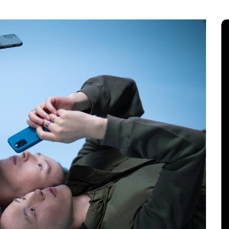
mpo,
catecas
En
Animales
Principal
abras
El cambio climático está
cambiando el mapa de las
l
mariposas y algunas especies