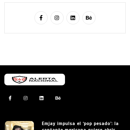
Emjay impulsa el ‘pop pesado’: la
cantante mexicana quiere abrir