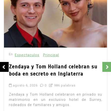
En
Principal
Emjay impulsa el ‘pop pesado’: la
cantante mexicana quiere abrir
camino a una nueva generación
femenina
agosto 7, 2026
0
886 palabras
La cantante mexicana Emjay atraviesa uno de los