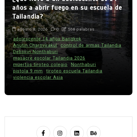
años a abrir fuego en su escuela de
Tailandia?
agosto 8, 2026
0
568 palabras
adolescente 14 años Bangkok
Anutin Charnvirakul
control de armas Tailandia
Debsirin Nonthaburi
masacre escolar Tailandia 2026
muertos tiroteo colegio
Nonthaburi
pistola 9 mm
tiroteo escuela Tailandia
violencia escolar Asia