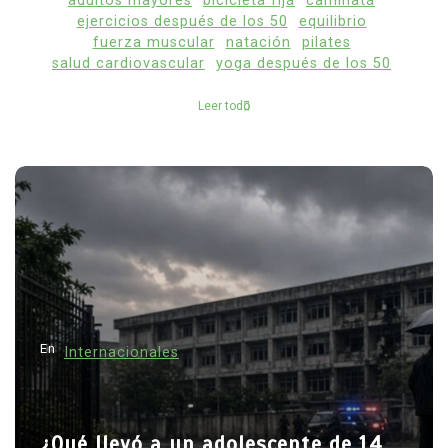
adultos mayores
bicicleta fija
caminata
ejercicios después de los 50
equilibrio
fuerza muscular
natación
pilates
salud cardiovascular
yoga después de los 50
Leer todo
En
Internacionales
¿Qué llevó a un adolescente de 14