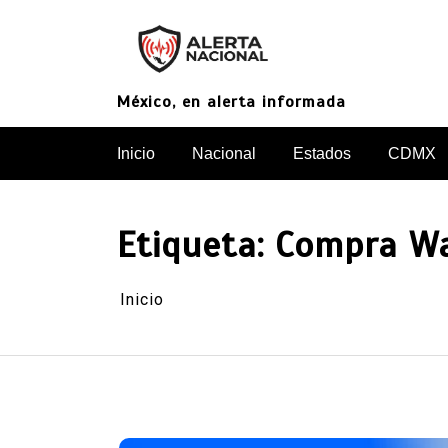
Saltar
al
contenido
México, en alerta informada
Inicio
Nacional
Estados
CDMX
Etiqueta:
Compra Wa
Inicio