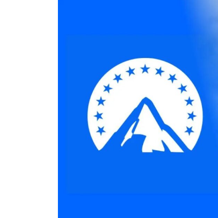
En
Animales
Principal
Rescatan a un hipopóta
bebé en Colombia: fue ha
solo, deshidratado y en 
crítico
agosto 7, 2026
0
761 pal