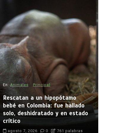
En
Animales
Principal
En
Principal
Rescatan a un hipopótamo
Emjay imp
bebé en Colombia: fue hallado
la cantan
solo, deshidratado y en estado
abrir cam
crítico
generació
agosto 7, 2026
0
761 palabras
agosto 7, 