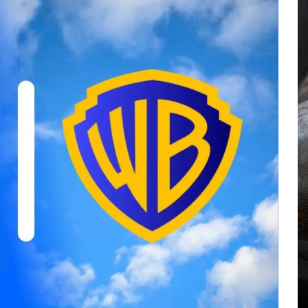
En
Principal
mo
Emjay impulsa el ‘pop pesado’:
llado
la cantante mexicana quiere
estado
abrir camino a una nueva
generación femenina
abras
agosto 7, 2026
0
858 palabras