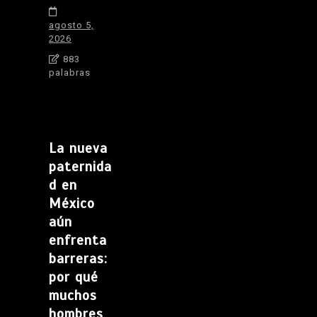
agosto 5,
2026
883
palabras
La nueva
paternida
d en
México
aún
enfrenta
barreras:
por qué
muchos
hombres