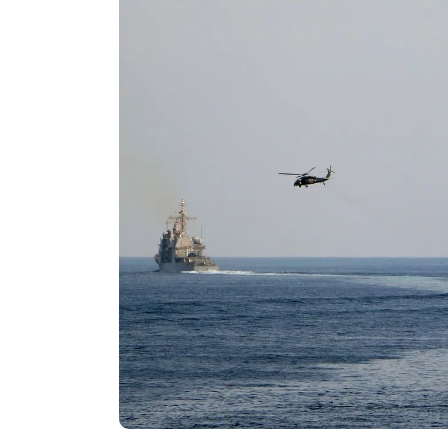
En
Animales
Principal
El cambio climático está
cambiando el mapa de las
mariposas y algunas espe
podrían desaparecer
agosto 5, 2026
0
883 pal