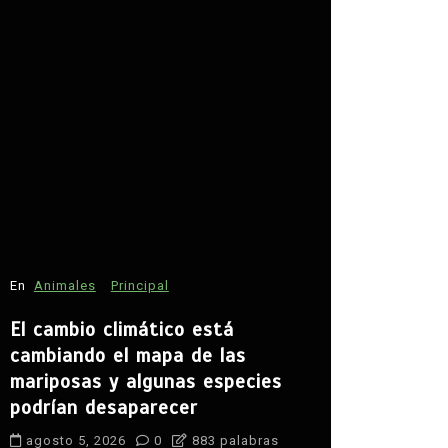
En
Estados
David Mon
seguridad
En
Animales
Principal
agosto 5, 
El cambio climático está
agua
campo
cambiando el mapa de las
Claudia She
mariposas y algunas especies
desarrollo ru
podrían desaparecer
paz en Zaca
seguridad
S
agosto 5, 2026
0
883 palabras