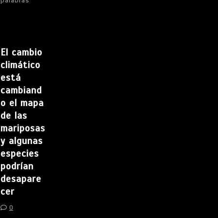
palabras
El cambio
climático
está
cambiand
o el mapa
de las
mariposas
y algunas
especies
podrían
desapare
cer
0