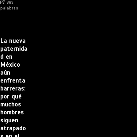
883
palabras
La nueva
paternida
d en
México
aún
enfrenta
barreras:
por qué
muchos
hombres
siguen
atrapado
s en el