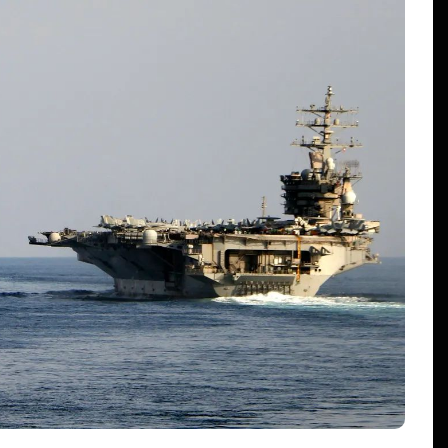
En
Estados
Principal
David Monreal vincula campo,
seguridad y paz para Zacatecas
agosto 5, 2026
0
610 palabras
agua
campo zacatecano
Claudia Sheinbaum
David Monreal
cies
desarrollo rural
extorsión
paz en Zacatecas
productores
seguridad
Sombrerete
abras