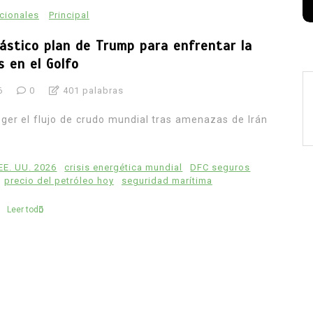
acionales
Principal
rástico plan de Trump para enfrentar la
is en el Golfo
6
0
401 palabras
ger el flujo de crudo mundial tras amenazas de Irán
 EE. UU. 2026
crisis energética mundial
DFC seguros
precio del petróleo hoy
seguridad marítima
Leer todo