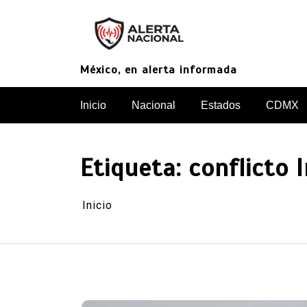
Saltar
al
contenido
México, en alerta informada
Inicio
Nacional
Estados
CDMX
Etiqueta:
conflicto 
Inicio