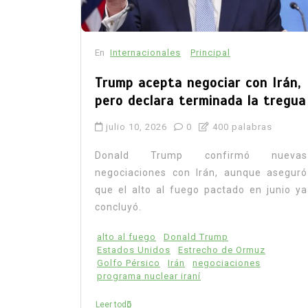
En
Internacionales
Principal
Trump acepta negociar con Irán,
pero declara terminada la tregua
julio 10, 2026
0
400 palabras
Donald Trump confirmó nuevas
negociaciones con Irán, aunque aseguró
que el alto al fuego pactado en junio ya
concluyó.
alto al fuego
Donald Trump
Estados Unidos
Estrecho de Ormuz
Golfo Pérsico
Irán
negociaciones
programa nuclear iraní
Leer todo