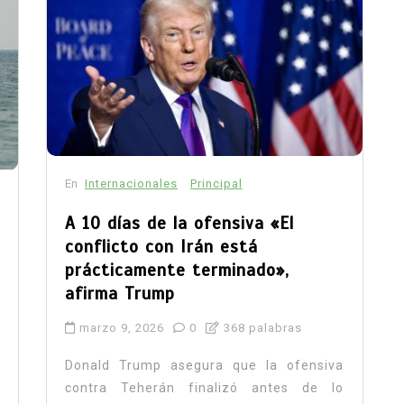
En
Internacionales
Principal
A 10 días de la ofensiva «El
conflicto con Irán está
prácticamente terminado»,
afirma Trump
marzo 9, 2026
0
368 palabras
Donald Trump asegura que la ofensiva
contra Teherán finalizó antes de lo