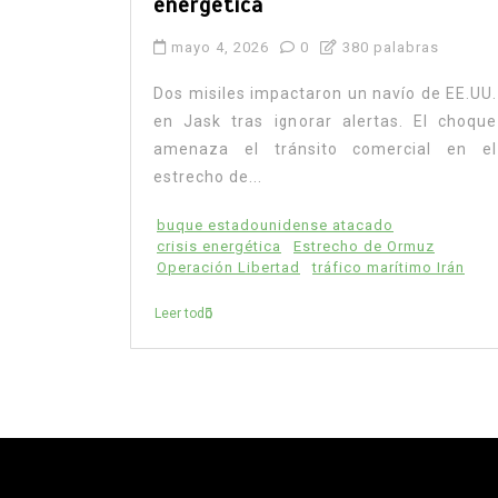
energética
mayo 4, 2026
0
380 palabras
Dos misiles impactaron un navío de EE.UU.
en Jask tras ignorar alertas. El choque
amenaza el tránsito comercial en el
estrecho de...
buque estadounidense atacado
crisis energética
Estrecho de Ormuz
Operación Libertad
tráfico marítimo Irán
Leer todo