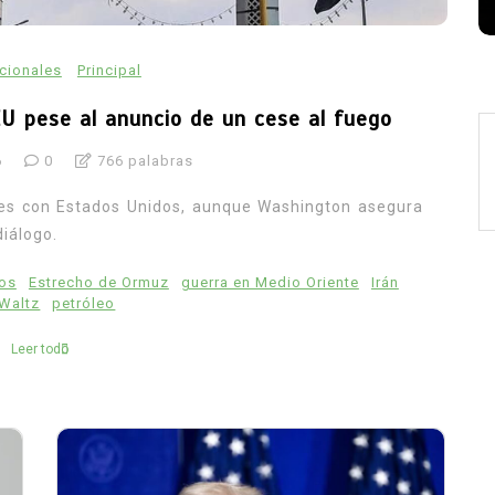
acionales
Principal
EU pese al anuncio de un cese al fuego
6
0
766 palabras
nes con Estados Unidos, aunque Washington asegura
diálogo.
os
Estrecho de Ormuz
guerra en Medio Oriente
Irán
Waltz
petróleo
Leer todo