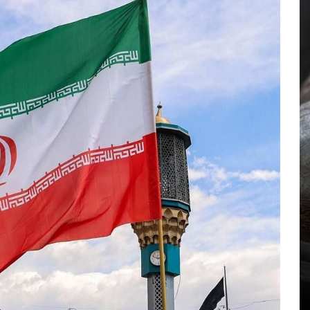
En
Animales
Principal
Rescatan a un hipopótamo
bebé en Colombia: fue hallado
solo, deshidratado y en estado
crítico
agosto 7, 2026
0
761 palabras