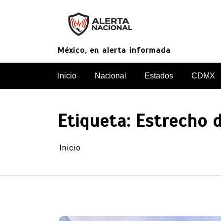
Saltar
al
contenido
México, en alerta informada
Inicio
Nacional
Estados
CDMX
Etiqueta:
Estrecho 
Inicio