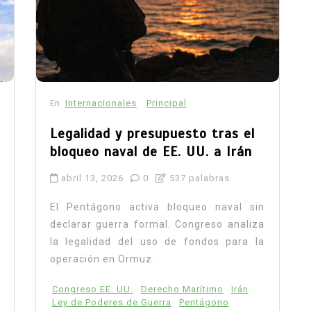
En
Internacionales
Principal
Legalidad y presupuesto tras el
bloqueo naval de EE. UU. a Irán
abril 13, 2026
0
537 palabras
El Pentágono activa bloqueo naval sin
declarar guerra formal. Congreso analiza
la legalidad del uso de fondos para la
operación en Ormuz.
Congreso EE. UU.
Derecho Marítimo
Irán
Ley de Poderes de Guerra
Pentágono