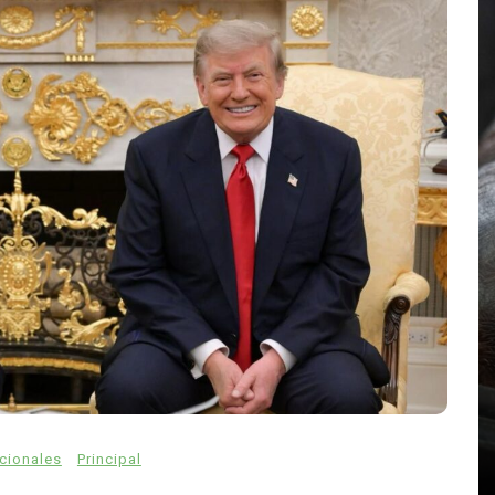
En
Animales
Principal
Rescatan a un hipopótamo
bebé en Colombia: fue hallado
solo, deshidratado y en estado
crítico
acionales
Principal
agosto 7, 2026
0
761 palabras