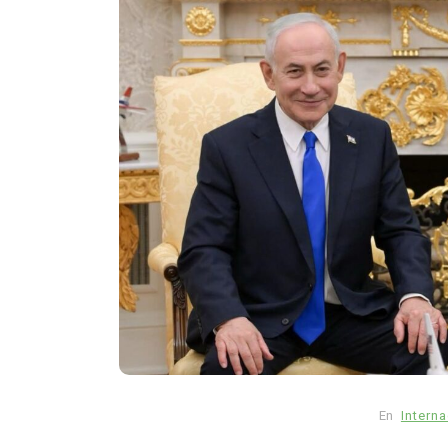
En
Intern