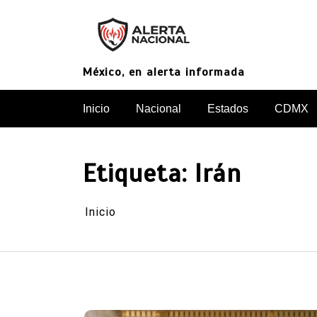
Saltar
al
contenido
México, en alerta informada
Inicio
Nacional
Estados
CDMX
Etiqueta:
Irán
Inicio