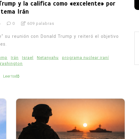
rump y la califica como «excelente» por
 tema Irán
6
0
609 palabras
" su reunión con Donald Trump y reiteró el objetivo
es.
rump
Irán
Israel
Netanyahu
programa nuclear iraní
Washington
Leer todo