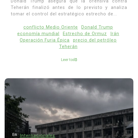
Donald Trump asegura que la ofensiva contra
Teherán finalizó antes de lo previsto y analiza
tomar el control del estratégico estrecho de...
conflicto Medio Oriente
Donald Trump
economía mundial
Estrecho de Ormuz
Irán
Operación Furia Épica
precio del petróleo
Teherán
Leer todo
En
Internacionales