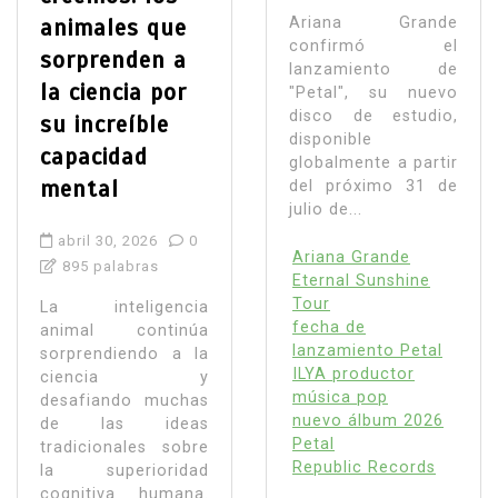
animales que
Ariana Grande
confirmó el
sorprenden a
lanzamiento de
la ciencia por
"Petal", su nuevo
disco de estudio,
su increíble
disponible
capacidad
globalmente a partir
mental
del próximo 31 de
julio de...
abril 30, 2026
0
Ariana Grande
895 palabras
Eternal Sunshine
Tour
La inteligencia
fecha de
animal continúa
lanzamiento Petal
sorprendiendo a la
ILYA productor
ciencia y
música pop
desafiando muchas
nuevo álbum 2026
de las ideas
Petal
tradicionales sobre
Republic Records
la superioridad
cognitiva humana.