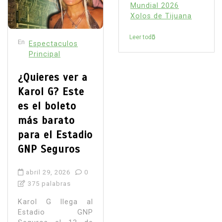
Mundial 2026
Xolos de Tijuana
Leer todo
En
Espectaculos
Principal
¿Quieres ver a
Karol G? Este
es el boleto
más barato
para el Estadio
GNP Seguros
abril 29, 2026
0
375 palabras
Karol G llega al
Estadio GNP