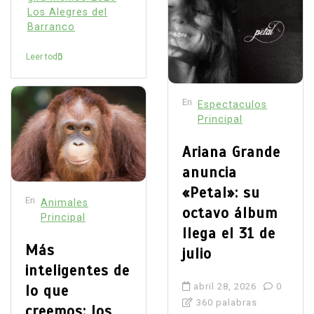
Los Alegres del
Barranco
Leer todo
En
Espectaculos
Principal
Ariana Grande
anuncia
«Petal»: su
En
Animales
octavo álbum
Principal
llega el 31 de
Más
julio
inteligentes de
abril 28, 2026
0
lo que
360 palabras
creemos: los