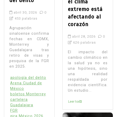
del delito
el clima
extremo está
abril 30, 2026
0
afectando al
453 palabras
corazón
Agrupación
sinaloense confirma
abril 28, 2026
0
fechas en CDMX,
626 palabras
Monterrey y
Guadalajara tras
El impacto del
retiro de visas y
cambio climático en
pesquisa de la FGR
la salud ya no es
en 2025.
una hipótesis, sino
una realidad
apología del delito
respaldada por
Arena Ciudad de
evidencia científica.
México
Un estudio...
boletos Monterrey
cartelera
Leer todo
Guadalajara
FGR
gira México 2026