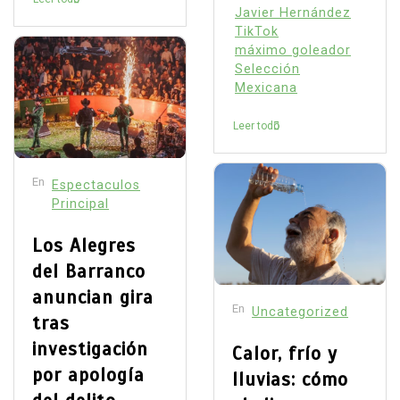
Javier Hernández
TikTok
máximo goleador
Selección
Mexicana
Leer todo
En
Espectaculos
Principal
Los Alegres
del Barranco
anuncian gira
En
Uncategorized
tras
investigación
Calor, frío y
por apología
lluvias: cómo