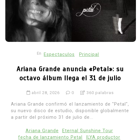
En
Espectaculos
Principal
Ariana Grande anuncia «Petal»: su
octavo álbum llega el 31 de julio
abril 28, 2026
0
360 palabras
Ariana Grande confirmó el lanzamiento de "Petal",
su nuevo disco de estudio, disponible globalmente
a partir del próximo 31 de julio de...
Ariana Grande
Eternal Sunshine Tour
fecha de lanzamiento Petal
ILYA productor