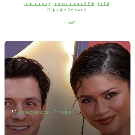
música pop
nuevo álbum 2026
Petal
Republic Records
Leer todo
En
Espectaculos
Principal