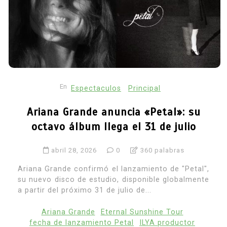
En
Espectaculos
Principal
Ariana Grande anuncia «Petal»: su
octavo álbum llega el 31 de julio
abril 28, 2026
0
360 palabras
Ariana Grande confirmó el lanzamiento de "Petal",
su nuevo disco de estudio, disponible globalmente
a partir del próximo 31 de julio de...
Ariana Grande
Eternal Sunshine Tour
fecha de lanzamiento Petal
ILYA productor