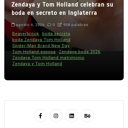
Zendaya y Tom Holland celebran su
boda en secreto en Inglaterra
agosto 6, 2026
0
958 palabras
Beaverbrook
boda secreta
boda Zendaya Tom Holland
Spider-Man Brand New Day
Tom Holland esposa
Zendaya boda 2026
Zendaya Tom Holland matrimonio
Zendaya y Tom Holland