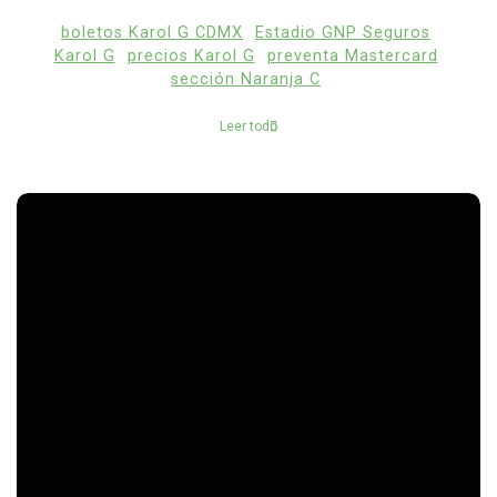
boletos Karol G CDMX
Estadio GNP Seguros
Karol G
precios Karol G
preventa Mastercard
sección Naranja C
Leer todo