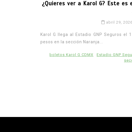
¿Quieres ver a Karol G? Este es 
abril 29, 202
Karol G llega al Estadio GNP Seguros el 
pesos en la sección Naranja...
boletos Karol G CDMX
Estadio GNP Seg
sec