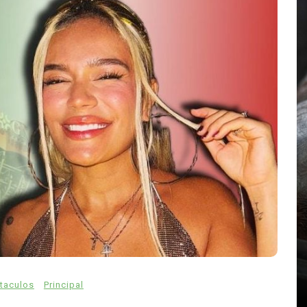
En
Principal
mo
Emjay impulsa el ‘pop pesado’:
llado
la cantante mexicana quiere
estado
abrir camino a una nueva
generación femenina
taculos
Principal
abras
agosto 7, 2026
0
858 palabras