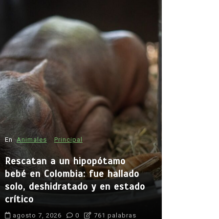
En
Animales
Principal
En
Principal
Rescatan a un hipopótamo
Emjay imp
bebé en Colombia: fue hallado
la cantan
solo, deshidratado y en estado
abrir cam
crítico
generació
agosto 7, 2026
0
761 palabras
agosto 7, 