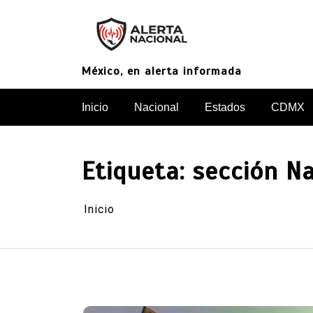
Saltar
al
contenido
México, en alerta informada
Inicio
Nacional
Estados
CDMX
Etiqueta:
sección Na
Inicio