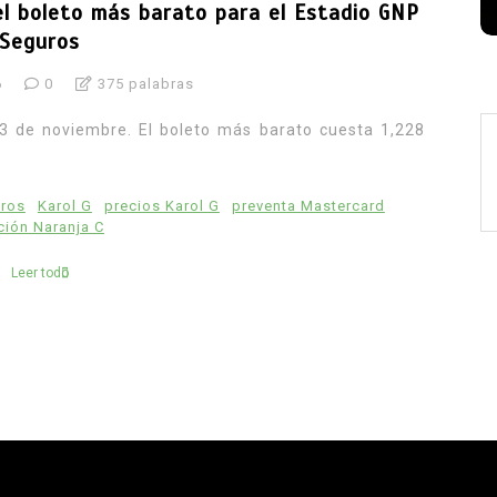
el boleto más barato para el Estadio GNP
Seguros
6
0
375 palabras
13 de noviembre. El boleto más barato cuesta 1,228
uros
Karol G
precios Karol G
preventa Mastercard
ción Naranja C
Leer todo