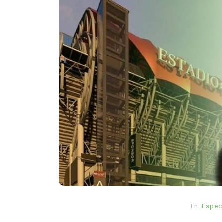
En
Animales
Principal
Rescatan a un hipopóta
bebé en Colombia: fue ha
solo, deshidratado y en 
crítico
En
Espec
agosto 7, 2026
0
761 pal