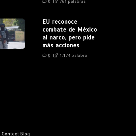
0
761 palabras
EU reconoce
combate de México
al narco, pero pide
más acciones
0
1.174 palabra
|
Context Blog