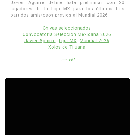
Javier Aguirre define lista preliminar con 20
jugadores de la Liga MX para los últimos tres
partidos amistosos previos al Mundial 2026.
Chivas seleccionados
Convocatoria Selección Mexicana 2026
Javier Aguirre
Liga MX
Mundial 2026
Xolos de Tijuana
Leer todo