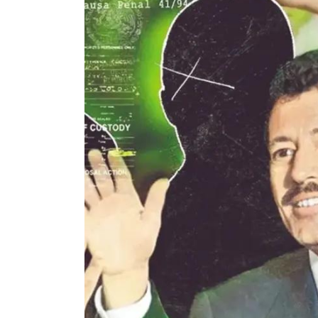
En
Animales
Principal
Rescatan a un hipopóta
bebé en Colombia: fue ha
solo, deshidratado y en 
crítico
agosto 7, 2026
0
761 pal