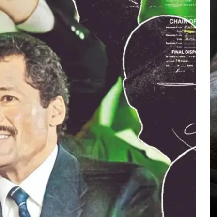
En
Principal
mo
Emjay impulsa el ‘pop pesado’:
llado
la cantante mexicana quiere
estado
abrir camino a una nueva
generación femenina
abras
agosto 7, 2026
0
858 palabras