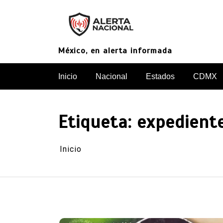
Saltar
al
contenido
México, en alerta informada
Inicio
Nacional
Estados
CDMX
Etiqueta:
expediente
Inicio