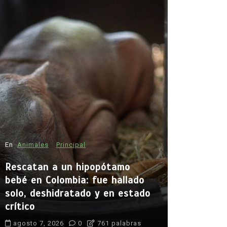
En
Animales
Principal
En
Principal
Rescatan a un hipopótamo
Emjay imp
bebé en Colombia: fue hallado
la cantan
solo, deshidratado y en estado
abrir cam
crítico
generació
agosto 7, 2026
0
761 palabras
agosto 7, 