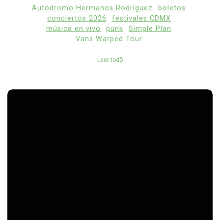
Autódromo Hermanos Rodríguez
boletos
conciertos 2026
festivales CDMX
música en vivo
punk
Simple Plan
Vans Warped Tour
Leer todo