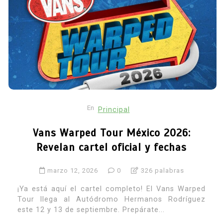
En
Principal
Vans Warped Tour México 2026:
Revelan cartel oficial y fechas
marzo 12, 2026
0
326 palabras
¡Ya está aquí el cartel completo! El Vans Warped
Tour llega al Autódromo Hermanos Rodríguez
este 12 y 13 de septiembre. Prepárate...