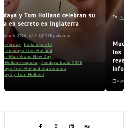
En
Principal
Salud
Muchos fumadores aún desconocen
los riesgos del tabaco: estudio
revela preocupante falta de
información
agosto 6, 2026
0
1.016 palabra