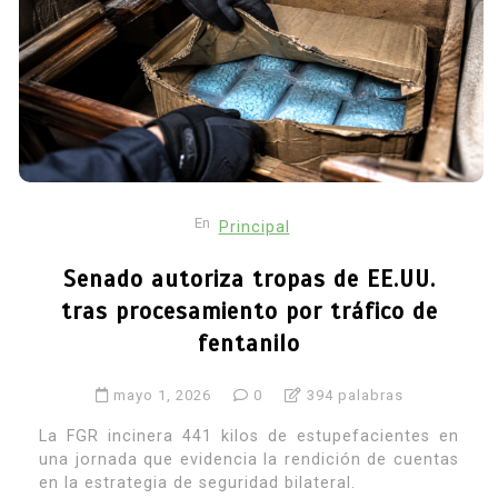
En
Principal
Senado autoriza tropas de EE.UU.
tras procesamiento por tráfico de
fentanilo
mayo 1, 2026
0
394 palabras
La FGR incinera 441 kilos de estupefacientes en
una jornada que evidencia la rendición de cuentas
en la estrategia de seguridad bilateral.