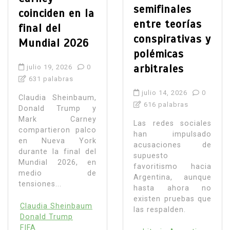
semifinales
coinciden en la
entre teorías
final del
conspirativas y
Mundial 2026
polémicas
arbitrales
julio 19, 2026
0
631 palabras
julio 14, 2026
0
Claudia Sheinbaum,
616 palabras
Donald Trump y
Mark Carney
Las redes sociales
compartieron palco
han impulsado
en Nueva York
acusaciones de
durante la final del
supuesto
Mundial 2026, en
favoritismo hacia
medio de
Argentina, aunque
tensiones...
hasta ahora no
existen pruebas que
Claudia Sheinbaum
las respalden.
Donald Trump
FIFA