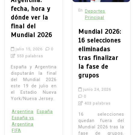
fecha, hora y
En
Deportes
dónde ver la
Principal
final del
Mundial 2026:
Mundial 2026
16 selecciones
eliminadas
julio 15, 2026
0
553 palabras
tras finalizar
la fase de
España y Argentina
disputarán la final
grupos
del Mundial 2026
este 19 de julio en
junio 24, 2026
el Estadio Nueva
0
York/Nueva Jersey.
403 palabras
Argentina
España
16 selecciones
España vs
quedan fuera del
Argentina
Mundial 2026 tras la
FIFA
fase de grupos.