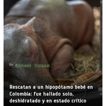
En
Principal
Emjay impulsa el ‘pop pesad
mo bebé en
cantante mexicana quiere a
lo,
camino a una nueva genera
 crítico
femenina