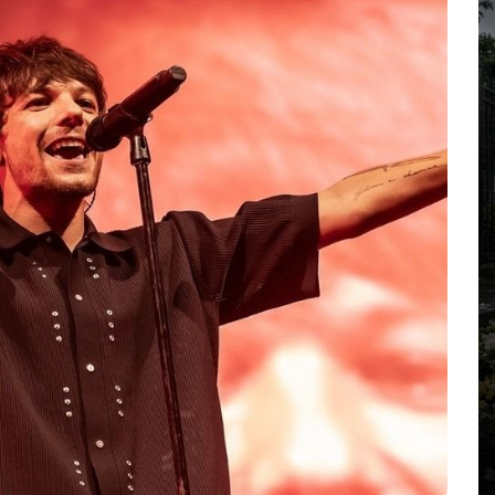
nte de
 su
abras
En
Ciencia y Tecnología
Tú escribes sin límite en
ChatGPT, pero una barra decide
ri
su inteligencia
andia
agosto 8, 2026
0
1.059 palabra