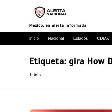
Saltar
al
contenido
México, en alerta informada
Inicio
Nacional
Estados
CDMX
Etiqueta:
gira How 
Inicio