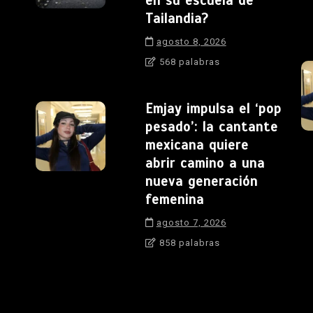
en su escuela de
Tailandia?
agosto 8, 2026
568 palabras
Emjay impulsa el ‘pop
pesado’: la cantante
mexicana quiere
abrir camino a una
nueva generación
femenina
agosto 7, 2026
858 palabras