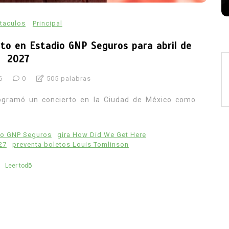
taculos
Principal
rto en Estadio GNP Seguros para abril de
2027
6
0
505 palabras
programó un concierto en la Ciudad de México como
io GNP Seguros
gira How Did We Get Here
27
preventa boletos Louis Tomlinson
Leer todo