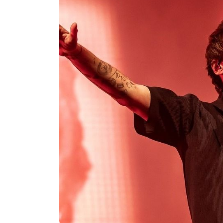
En
Internacionales
¿Qué llevó a un adolesce
14 años a abrir fuego en
escuela de Tailandia?
agosto 8, 2026
0
568 pal
adolescente 14 años Bangkok
Anutin Charnvirakul
control de armas Tailandia
Debsirin Nonthaburi
masacre escolar Tailandia 2026
muertos tiroteo colegio
Nonthabu
pistola 9 mm
tiroteo escuela Tail
violencia escolar Asia