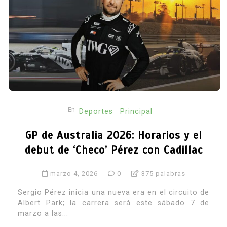
En
Deportes
Principal
GP de Australia 2026: Horarios y el
debut de ‘Checo’ Pérez con Cadillac
marzo 4, 2026
0
375 palabras
Sergio Pérez inicia una nueva era en el circuito de
Albert Park; la carrera será este sábado 7 de
marzo a las...