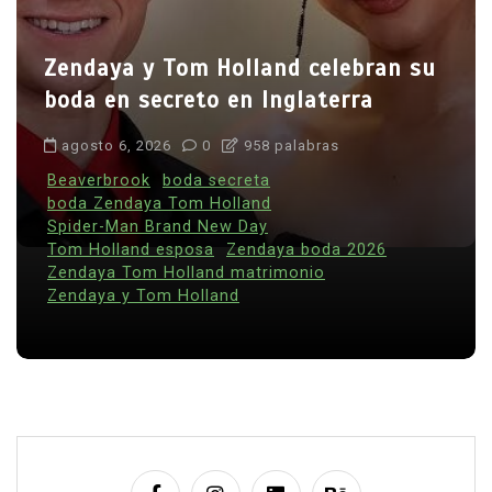
Zendaya y Tom Holland celebran su
boda en secreto en Inglaterra
agosto 6, 2026
0
958 palabras
Beaverbrook
boda secreta
boda Zendaya Tom Holland
Spider-Man Brand New Day
Tom Holland esposa
Zendaya boda 2026
Zendaya Tom Holland matrimonio
Zendaya y Tom Holland