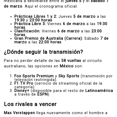
mexicana a desvelarse entre el
jueves 5
y el
sábado 7
de marzo
. Aquí el cronograma oficial:
Prácticas Libres 1 y 2:
Jueves
5 de marzo
a las
19:30
y
23:00 horas
.
Práctica Libre 3:
Viernes
6 de marzo
a las
19:30
horas
.
Clasificación:
Viernes
6 de marzo
a las
23:00
horas
.
Gran Premio de Australia (Carrera):
Sábado
7 de
marzo
a las
22:00 horas
.
¿Dónde seguir la transmisión?
Para no perder detalle de las
58 vueltas
al circuito
australiano, las opciones en
México
son:
Fox Sports Premium
y
Sky Sports
(transmisión por
televisión restringida).
F1 TV Pro
(servicio de streaming oficial de la
categoría).
Disney+
(disponible para el resto de
Latinoamérica
a través de
ESPN
).
Los rivales a vencer
Max Verstappen
llega nuevamente como el hombre a