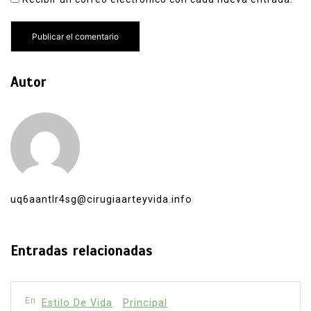
Autor
uq6aantlr4sg@cirugiaarteyvida.info
Entradas relacionadas