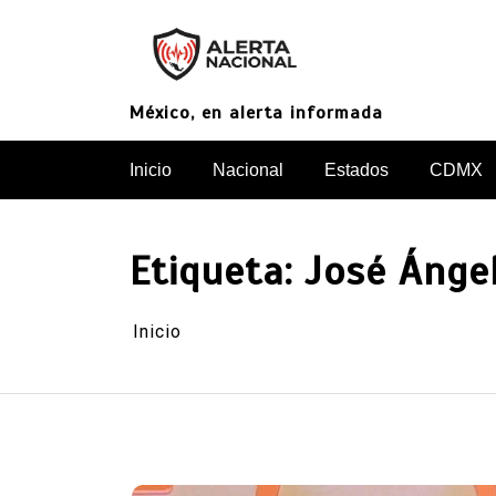
Saltar
al
contenido
México, en alerta informada
Inicio
Nacional
Estados
CDMX
Etiqueta:
José Ángel
Inicio