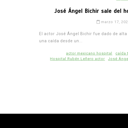
José Ángel Bichir sale del h
marzo 17, 20
El actor José Ángel Bichir fue dado de alta
una caída desde un...
actor mexicano hospital
caída 
Hospital Rubén Leñero actor
José Ángel