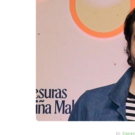
En
Principal
Emjay impulsa el ‘pop pes
la cantante mexicana qui
abrir camino a una nueva
generación femenina
agosto 7, 2026
0
858 pal
En
Espec