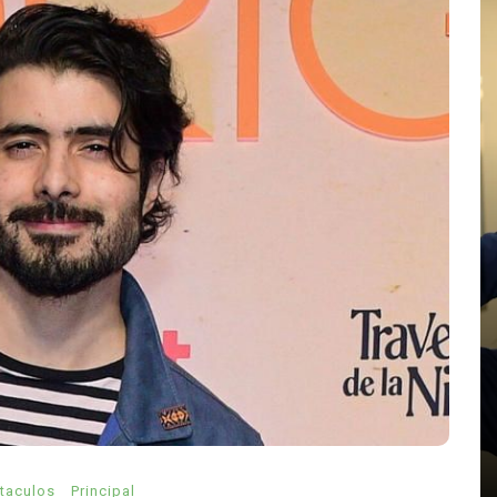
En
Internacionales
¿Qué llevó a un adolescente de
14 años a abrir fuego en su
escuela de Tailandia?
agosto 8, 2026
0
568 palabras
adolescente 14 años Bangkok
Anutin Charnvirakul
ado’:
control de armas Tailandia
Debsirin Nonthaburi
ere
masacre escolar Tailandia 2026
muertos tiroteo colegio
Nonthaburi
pistola 9 mm
tiroteo escuela Tailandia
violencia escolar Asia
abras
taculos
Principal