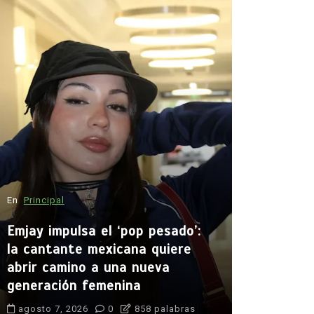
En
Internaci
¿Qué llev
14 años a
escuela d
agosto 8, 
En
Principal
adolescente
Anutin Charn
Emjay impulsa el ‘pop pesado’:
control de a
Debsirin Non
la cantante mexicana quiere
masacre esco
abrir camino a una nueva
muertos tiro
generación femenina
pistola 9 mm
violencia esc
agosto 7, 2026
0
858 palabras