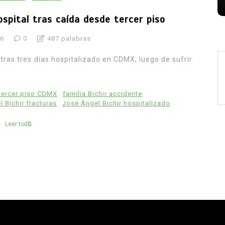
ospital tras caída desde tercer piso
26
0
487 palabras
 tras tres días hospitalizado en CDMX, luego de sufrir
tercer piso CDMX
familia Bichir accidente
 Bichir fracturas
José Ángel Bichir hospitalizado
Leer todo