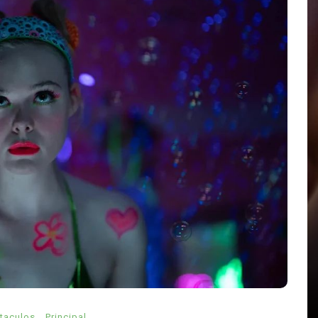
En
Politica
Principal
Voces divididas ante la nueva
Autoridad Garante del Poder
Judicial
el
agosto 7, 2026
0
591 palabras
Autoridad Garante
debate transparencia
Indira Isabel García Pérez
OAJ
Poder Judicial
reforma judicial
TEPJF
alabra
taculos
Principal