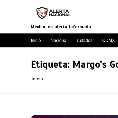
Saltar
al
contenido
México, en alerta informada
Inicio
Nacional
Estados
CDMX
Etiqueta:
Margo’s G
Inicio