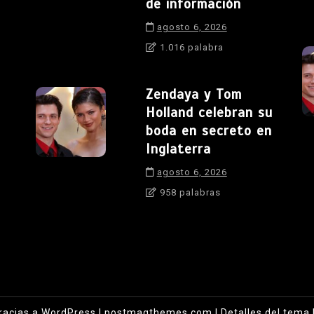
de información
agosto 6, 2026
1.016 palabra
Zendaya y Tom
Holland celebran su
boda en secreto en
Inglaterra
agosto 6, 2026
958 palabras
racias a WordPress
|
postmagthemes.com
|
Detalles del tema