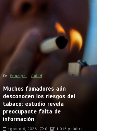
En
Politica
En
Principal
Salud
Voces div
Autoridad
Muchos fumadores aún
Judicial
desconocen los riesgos del
tabaco: estudio revela
agosto 7, 
preocupante falta de
Autoridad Ga
información
Indira Isabel
Poder Judici
agosto 6, 2026
0
1.016 palabra