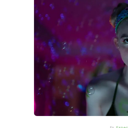
En
Principal
Salud
Muchos fumadores aún
desconocen los riesgos d
tabaco: estudio revela
preocupante falta de
información
agosto 6, 2026
0
1.016 p
En
Espec