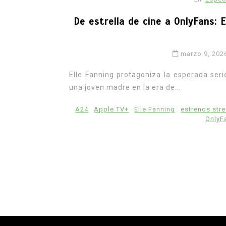
De estrella de cine a OnlyFans: E
marzo 9, 202
Elle Fanning protagoniza la esperada seri
una joven madre en la era de...
A24
Apple TV+
Elle Fanning
estrenos str
OnlyF