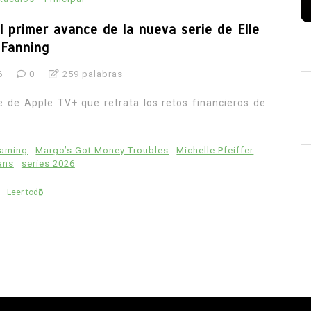
l primer avance de la nueva serie de Elle
Fanning
6
0
259 palabras
e de Apple TV+ que retrata los retos financieros de
eaming
Margo’s Got Money Troubles
Michelle Pfeiffer
ans
series 2026
Leer todo