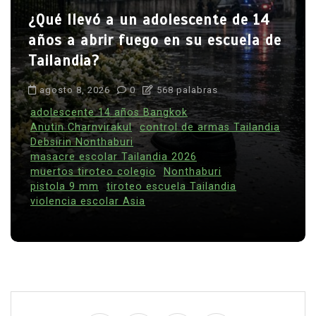
¿Qué llevó a un adolescente de 14
años a abrir fuego en su escuela de
Tailandia?
agosto 8, 2026
0
568 palabras
adolescente 14 años Bangkok
Anutin Charnvirakul
control de armas Tailandia
Debsirin Nonthaburi
masacre escolar Tailandia 2026
muertos tiroteo colegio
Nonthaburi
pistola 9 mm
tiroteo escuela Tailandia
violencia escolar Asia