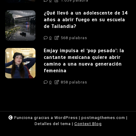
0
1.059 palabra
¿Qué llevó a un adolescente de 14
años a abrir fuego en su escuela
de Tailandia?
0
568 palabras
Emjay impulsa el ‘pop pesado’: la
cantante mexicana quiere abrir
camino a una nueva generación
femenina
0
858 palabras
Funciona gracias a WordPress
|
postmagthemes.com
|
Detalles del tema
|
Context Blog