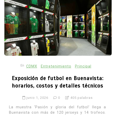
En
CDMX
Entretenimiento
Principal
Exposición de futbol en Buenavista:
horarios, costos y detalles técnicos
junio 1, 2026
0
405 palabras
La muestra ‘Pasión y gloria del futbol’ llega a
Buenavista con más de 120 jerseys y 14 trofeos.